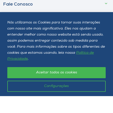
Fale Conosco
Nós utilizamos os Cookies para tornar suas interações
Onde estamos
com nosso site mais significativa. Eles nos ajudam a
entender melhor como nosso website está sendo usado,
Selecione o campus
assim podemos entregar conteúdo sob medida para
você. Para mais informações sobre os tipos diferentes de
cookies que estamos usando, leia nossa
Política de
Privacidade
.
Rua Getúlio Vargas, 2125 - Bairro Flor da Serra
Joaçaba - SC - CEP 89600-000
Telefone (49) 3551-2000
Aceitar todos os cookies
Configurações
Siga a Unoesc