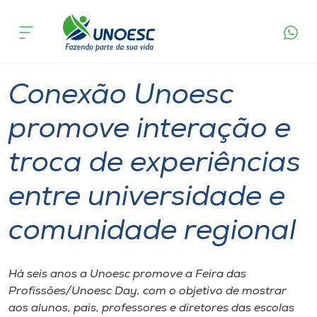
Página
O que
Conexão Unoesc promove interação e troca de
inicial
acontece
experiências entre universidade e comunidade
Cursos
regional
Graduação
Notícia de evento
Joaçaba
Onde estamos
Conexão Unoesc
Pesquisa
promove interação e
troca de experiências
Atendimento ao Estudante
entre universidade e
Portal de Ensino
comunidade regional
A
Unoesc
Há seis anos a Unoesc promove a Feira das
Profissões/Unoesc Day, com o objetivo de mostrar
Internacionalização
aos alunos, pais, professores e diretores das escolas