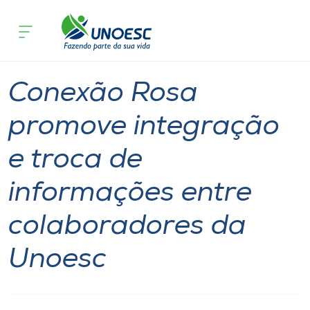
Página inicial
O que acontece
Conexão Rosa promove integração e t
Cursos
Notícia
Geral
Joaçaba
Onde estamos
Conexão Rosa
Pesquisa
promove integração
e troca de
Atendimento ao Estudante
informações entre
Portal de Ensino
colaboradores da
A
Unoesc
Unoesc
Internacionalização