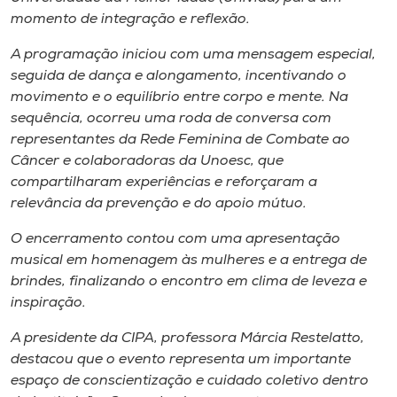
Museu
momento de integração e reflexão.
A programação iniciou com uma mensagem especial,
Unoesc
seguida de dança e alongamento, incentivando o
Store
movimento e o equilíbrio entre corpo e mente. Na
sequência, ocorreu uma roda de conversa com
representantes da Rede Feminina de Combate ao
Câncer e colaboradoras da Unoesc, que
Selecione
compartilharam experiências e reforçaram a
o idioma
relevância da prevenção e do apoio mútuo.
O encerramento contou com uma apresentação
musical em homenagem às mulheres e a entrega de
A+
brindes, finalizando o encontro em clima de leveza e
A-
inspiração.
A presidente da CIPA, professora Márcia Restelatto,
destacou que o
evento
representa um importante
espaço de conscientização e cuidado coletivo dentro