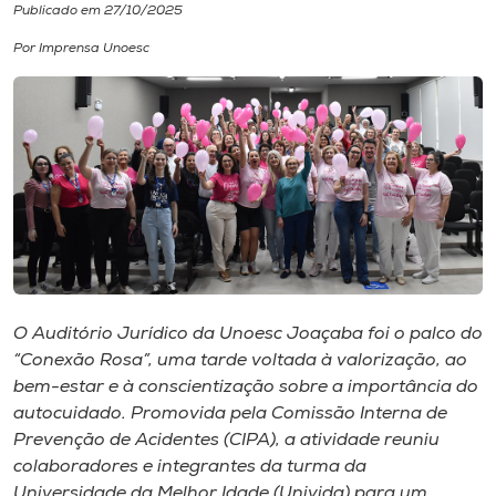
Publicado em 27/10/2025
I.nova
Por Imprensa Unoesc
Diplomados
Cultura
CPA
Biblioteca
O Auditório Jurídico da Unoesc Joaçaba foi o palco do
“
Conexão Rosa”,
uma tarde voltada à valorização, ao
Editora
bem-estar e à conscientização sobre a importância do
autocuidado. Promovida pela Comissão Interna de
Prevenção de Acidentes (CIPA), a atividade reuniu
Rádio
colaboradores e integrantes da turma da
Universidade da Melhor Idade (Univida) para um