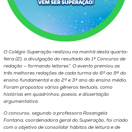
Museu
Unoesc
Store
O Colégio Superação realizou na manhã desta quarta-
Selecione
feira (2), a divulgação do resultado do 1º Concurso de
o idioma
redação – formando leitores”. O evento premiou as
três melhores redações de cada turma do 6º ao 9º do
ensino fundamental e do 2º e 3º ano do ensino médio.
A+
Foram propostos vários gêneros textuais, como
A-
histórias em quadrinhos, poesia, e dissertação
argumentativa.
O concurso, segundo a professora Rosangela
Fontana, coordenadora geral do Superação, foi criado
com o objetivo de consolidar hábitos de leitura e de