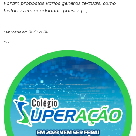
Foram propostos vários gêneros textuais, como
histórias em quadrinhos, poesia, […]
I.nova
Diplomados
Publicado em 02/12/2015
Por
Cultura
CPA
Biblioteca
Editora
Rádio