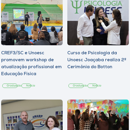
CREF3/SC e Unoesc
Curso de Psicologia da
promovem workshop de
Unoesc Joaçaba realiza 2ª
atualização profissional em
Cerimônia do Botton
Educação Física
Graduação
Notícia
Graduação
Notícia