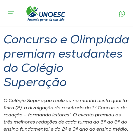
Página
O que
Concurso e Olimpíada premiam estudantes
inicial
acontece
do Colégio Superação
Cursos
Graduação
Notícia de evento
Videira
Onde estamos
Concurso e Olimpíada
Pesquisa
premiam estudantes
do Colégio
Atendimento ao Estudante
Superação
Portal de Ensino
O Colégio Superação realizou na manhã desta quarta-
A
feira (2), a divulgação do resultado do 1º Concurso de
Unoesc
redação – formando leitores”. O evento premiou as
três melhores redações de cada turma do 6º ao 9º do
Internacionalização
ensino fundamental e do 2º e 3º ano do ensino médio.