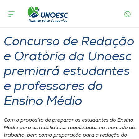
Página
O que
Concurso de Redação e Oratória da Unoesc
inicial
acontece
premiará estudantes e professores do Ensino
Cursos
Médio
Graduação
Notícia de evento
Chapecó
Onde estamos
Concurso de Redação
Pesquisa
e Oratória da Unoesc
premiará estudantes
Atendimento ao Estudante
e professores do
Portal de Ensino
Ensino Médio
A
Unoesc
Com o propósito de preparar os estudantes do Ensino
Médio para as habilidades requisitadas no mercado de
Internacionalização
trabalho, bem como preparação para a redação do