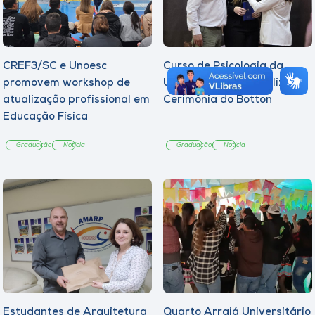
CREF3/SC e Unoesc
Curso de Psicologia da
promovem workshop de
Unoesc Joaçaba realiza 2ª
atualização profissional em
Cerimônia do Botton
Educação Física
Graduação
Notícia
Graduação
Notícia
Estudantes de Arquitetura
Quarto Arraiá Universitário