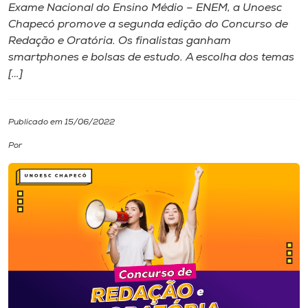
Exame Nacional do Ensino Médio – ENEM, a Unoesc
Chapecó promove a segunda edição do Concurso de
I.nova
Redação e Oratória. Os finalistas ganham
smartphones e bolsas de estudo. A escolha dos temas
Diplomados
[…]
Cultura
Publicado em 15/06/2022
Por
CPA
Biblioteca
Editora
Rádio