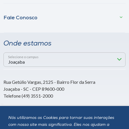
Fale Conosco
Onde estamos
Selecione o campus
Rua Getúlio Vargas, 2125 - Bairro Flor da Serra
Joaçaba - SC - CEP 89600-000
Telefone (49) 3551-2000
Siga a Unoesc
Nós utilizamos os Cookies para tornar suas interações
com nosso site mais significativa. Eles nos ajudam a