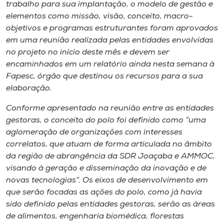
Museu
trabalho para sua implantação, o modelo de gestão e
elementos como missão, visão, conceito, macro-
objetivos e programas estruturantes foram aprovados
Unoesc
em uma reunião realizada pelas entidades envolvidas
Store
no projeto no início deste mês e devem ser
encaminhados em um relatório ainda nesta semana à
Fapesc, órgão que destinou os recursos para a sua
elaboração.
Selecione
o idioma
Conforme apresentado na reunião entre as entidades
gestoras, o conceito do polo foi definido como “uma
aglomeração de organizações com interesses
correlatos, que atuam de forma articulada no âmbito
A+
da região de abrangência da SDR Joaçaba e AMMOC,
A-
visando à geração e disseminação da inovação e de
novas tecnologias”. Os eixos de desenvolvimento em
que serão focadas as ações do polo, como já havia
sido definido pelas entidades gestoras, serão as áreas
de alimentos, engenharia biomédica, florestas