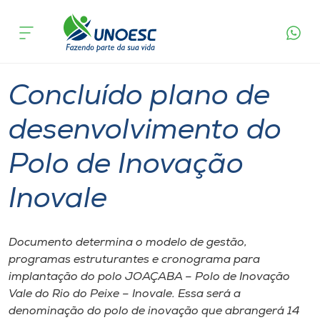
Página
O que
Concluído plano de desenvolvimento do Polo
inicial
acontece
de Inovação Inovale
Cursos
Graduação
Joaçaba
Onde estamos
Concluído plano de
Pesquisa
desenvolvimento do
Polo de Inovação
Atendimento ao Estudante
Inovale
Portal de Ensino
Documento determina o modelo de gestão,
A
programas estruturantes e cronograma para
Unoesc
implantação do polo JOAÇABA – Polo de Inovação
Vale do Rio do Peixe – Inovale. Essa será a
Internacionalização
denominação do polo de inovação que abrangerá 14