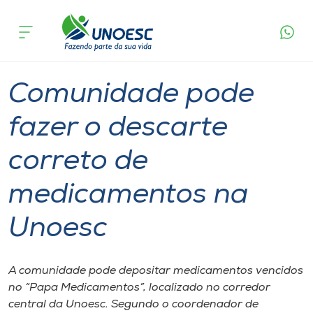
Página
O que
Comunidade pode fazer o descarte correto de
inicial
acontece
medicamentos na Unoesc
Cursos
Graduação
Inserção Social
São Miguel do Oeste
Onde estamos
Comunidade pode
Pesquisa
fazer o descarte
correto de
Atendimento ao Estudante
medicamentos na
Portal de Ensino
Unoesc
A
Unoesc
A comunidade pode depositar medicamentos vencidos
no “Papa Medicamentos”, localizado no corredor
Internacionalização
central da Unoesc. Segundo o coordenador de