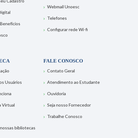
 seu Cadastro
Webmail Unoesc
igital
Telefones
 Benefícios
Configurar rede Wi-fi
osco
TECA
FALE CONOSCO
tação
Contato Geral
os Usuários
Atendimento ao Estudante
nciona
Ouvidoria
a Virtual
Seja nosso Fornecedor
Trabalhe Conosco
nossas bibliotecas