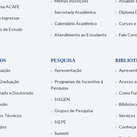
Minhas inscrições
Atualize
ema ACAFE
Secretaria Acadêmica
Diploma D
 ingressar
Calendário Acadêmico
Cursos e
s de Estudo
Atendimento ao Estudante
Fale Con
OS
PESQUISA
BIBLIO
uação
Apresentação
Apresen
Graduação
Programas de Incentivo à
Acesso a
Pesquisa
rado e Doutorado
Como Fu
SISGEN
nsão
Bibliotec
Grupos de Pesquisa
os Técnicos
Serviços
SIEPE
gios
Conheça 
Summit