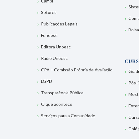
Campi
Sist
Setores
Como
Publicações Legais
Bolsa
Funoesc
Editora Unoesc
Rádio Unoesc
CURS
CPA – Comissão Própria de Avaliação
Grad
LGPD
Pós-
Transparência Pública
Mest
O que acontece
Exte
Serviços para a Comunidade
Curs
Colé