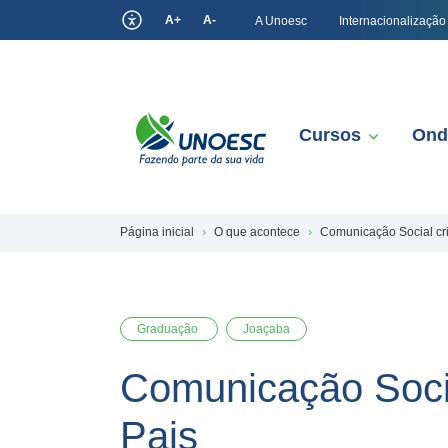
A+
A-
A Unoesc
Internacionalização
Cursos
Ond
Página inicial
O que acontece
Comunicação Social cri
Graduação
Joaçaba
Comunicação Socia
Pais