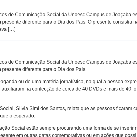
icos de Comunicação Social da Unoesc Campus de Joaçaba est
 presente diferente para o Dia dos Pais. O presente consisti
sava […]
icos de Comunicação Social da Unoesc Campus de Joaçaba est
presente diferente para o Dia dos Pais.
aganda ou de uma matéria jornalística, na qual a pessoa expr
auxiliaram na confecção de cerca de 40 DVDs e mais de 40 fot
ial, Silvia Simi dos Santos, relata que as pessoas ficaram c
 que o esperado.
ção Social estão sempre procurando uma forma de se inserir n
resente em outras datas comemorativas ou em ações que possibil