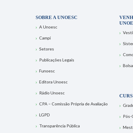
SOBRE A UNOESC
VENH
UNOE
A Unoesc
Vesti
Campi
Sist
Setores
Como
Publicações Legais
Bolsa
Funoesc
Editora Unoesc
Rádio Unoesc
CURS
CPA – Comissão Própria de Avaliação
Grad
LGPD
Pós-
Transparência Pública
Mest