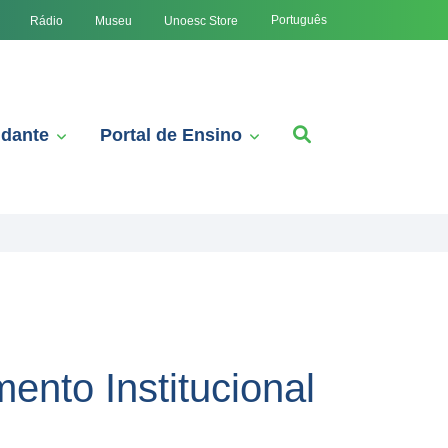
Português
Rádio
Museu
Unoesc Store
udante
Portal de Ensino
ento Institucional