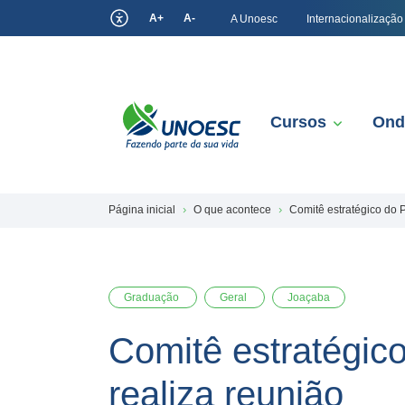
A+
A-
A Unoesc
Internacionalização
Cursos
Ond
Página inicial
O que acontece
Comitê estratégico do P
Graduação
Geral
Joaçaba
Comitê estratégico
realiza reunião