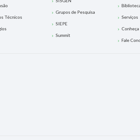
SISGEN
nsão
Bibliotec
Grupos de Pesquisa
os Técnicos
Serviços
SIEPE
gios
Conheça 
Summit
Fale Con