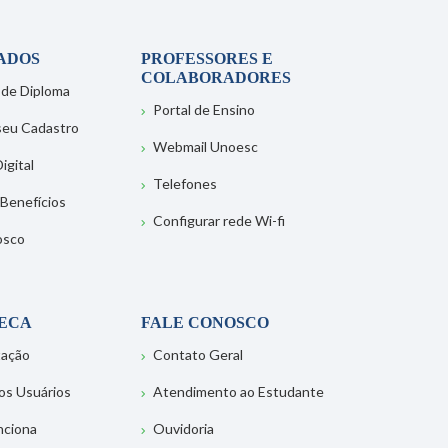
ADOS
PROFESSORES E
COLABORADORES
 de Diploma
Portal de Ensino
 seu Cadastro
Webmail Unoesc
igital
Telefones
 Benefícios
Configurar rede Wi-fi
osco
TECA
FALE CONOSCO
tação
Contato Geral
os Usuários
Atendimento ao Estudante
nciona
Ouvidoria