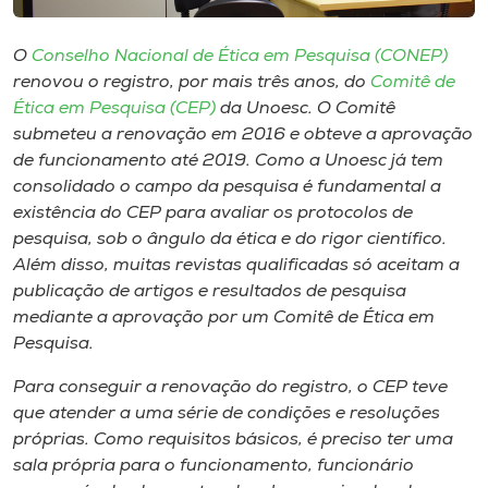
Museu
O
Conselho Nacional de Ética em Pesquisa (CONEP)
Unoesc
renovou o registro, por mais três anos, do
Comitê de
Store
Ética em Pesquisa (CEP)
da Unoesc. O Comitê
submeteu a renovação em 2016 e obteve a aprovação
de funcionamento até 2019. Como a Unoesc já tem
consolidado o campo da pesquisa é fundamental a
Selecione
existência do CEP para avaliar os protocolos de
o idioma
pesquisa, sob o ângulo da ética e do rigor científico.
Além disso, muitas revistas qualificadas só aceitam a
publicação de artigos e resultados de pesquisa
mediante a aprovação por um Comitê de Ética em
A+
Pesquisa.
A-
Para conseguir a renovação do registro, o CEP teve
que atender a uma série de condições e resoluções
próprias. Como requisitos básicos, é preciso ter uma
sala própria para o funcionamento, funcionário