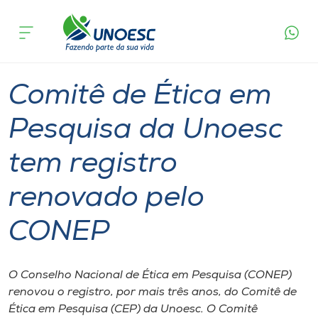
Página
O que
Comitê de Ética em Pesquisa da Unoesc tem
inicial
acontece
registro renovado pelo CONEP
Cursos
Graduação
Geral
Joaçaba
Onde estamos
Comitê de Ética em
Pesquisa
Pesquisa da Unoesc
tem registro
Atendimento ao Estudante
renovado pelo
Portal de Ensino
CONEP
A
Unoesc
O Conselho Nacional de Ética em Pesquisa (CONEP)
renovou o registro, por mais três anos, do Comitê de
Internacionalização
Ética em Pesquisa (CEP) da Unoesc. O Comitê