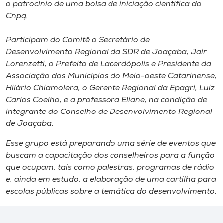
Museu
o patrocínio de uma bolsa de iniciação científica do
Cnpq.
Unoesc
Participam do Comitê o Secretário de
Store
Desenvolvimento Regional da SDR de Joaçaba, Jair
Lorenzetti, o Prefeito de Lacerdópolis e Presidente da
Associação dos Municípios do Meio-oeste Catarinense,
Hilário Chiamolera, o Gerente Regional da Epagri, Luiz
Selecione
Carlos Coelho, e a professora Eliane, na condição de
o idioma
integrante do Conselho de Desenvolvimento Regional
de Joaçaba.
Esse grupo está preparando uma série de eventos que
A+
buscam a capacitação dos conselheiros para a função
A-
que ocupam, tais como palestras, programas de rádio
e, ainda em estudo, a elaboração de uma cartilha para
escolas públicas sobre a temática do desenvolvimento.