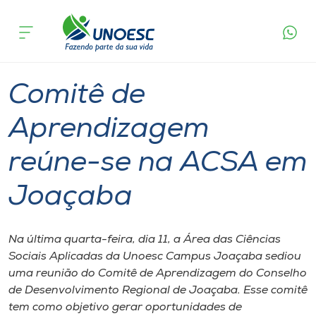
Página
O que
Comitê de Aprendizagem reúne-se na
inicial
acontece
ACSA em Joaçaba
Cursos
Graduação
Joaçaba
Onde estamos
Comitê de
Pesquisa
Aprendizagem
reúne-se na ACSA em
Atendimento ao Estudante
Joaçaba
Portal de Ensino
Na última quarta-feira, dia 11, a Área das Ciências
A
Sociais Aplicadas da Unoesc Campus Joaçaba sediou
Unoesc
uma reunião do Comitê de Aprendizagem do Conselho
de Desenvolvimento Regional de Joaçaba. Esse comitê
Internacionalização
tem como objetivo gerar oportunidades de