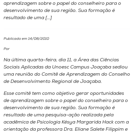
aprendizagem sobre o papel do conselheiro para o
desenvolvimento de sua região. Sua formação é
I.nova
resultado de uma […]
Diplomados
Publicado em 14/08/2010
Cultura
Por
Na última quarta-feira, dia 11, a Área das Ciências
CPA
Sociais Aplicadas da Unoesc
Campus
Joaçaba sediou
uma reunião do Comitê de Aprendizagem do Conselho
de Desenvolvimento Regional de Joaçaba.
Biblioteca
Esse comitê tem como objetivo gerar oportunidades
de aprendizagem sobre o papel do conselheiro para o
Editora
desenvolvimento de sua região. Sua formação é
resultado de uma pesquisa-ação realizada pela
Rádio
acadêmica de Psicologia Késya Margarida Hack com a
orientação da professora Dra. Eliane Salete Filippim e