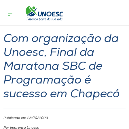
Página
O que
Com organização da Unoesc, Final da Maratona
inicial
acontece
Programação é sucesso em Chapecó
Cursos
Notícia
Tecnologia
Chapecó
Onde estamos
Com organização da
Pesquisa
Unoesc, Final da
Maratona SBC de
Atendimento ao Estudante
Programação é
Portal de Ensino
sucesso em Chapecó
A
Unoesc
Publicado em 23/10/2023
Internacionalização
Por Imprensa Unoesc