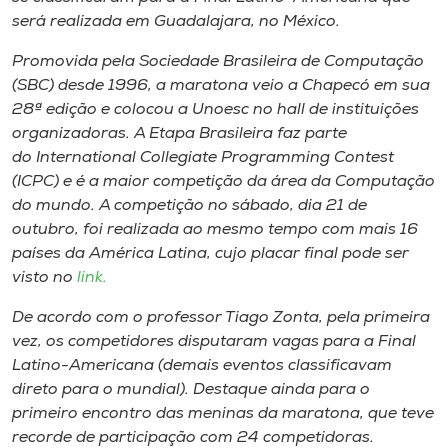
Museu
será realizada em Guadalajara, no México.
Promovida pela Sociedade Brasileira de Computação
Unoesc
(SBC) desde 1996, a maratona veio a Chapecó em sua
Store
28ª edição e colocou a Unoesc no hall de instituições
organizadoras. A Etapa Brasileira faz parte
do
International Collegiate Programming Contest
(ICPC)
e é a maior competição da área da Computação
Selecione
do mundo. A competição no sábado, dia 21 de
o idioma
outubro, foi realizada ao mesmo tempo com mais 16
países da América Latina, cujo placar final pode ser
visto no
link.
A+
De acordo com o professor Tiago Zonta, pela primeira
A-
vez, os competidores disputaram vagas para a Final
Latino-Americana (demais eventos classificavam
direto para o mundial). Destaque ainda para o
primeiro encontro das meninas da maratona, que teve
recorde de participação com 24 competidoras.