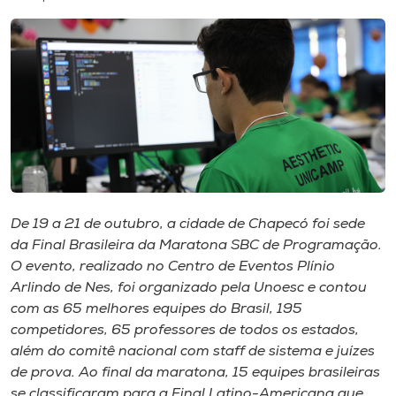
I.nova
Diplomados
Cultura
CPA
De 19 a 21 de outubro, a cidade de Chapecó foi sede
da Final Brasileira da Maratona SBC de Programação.
Biblioteca
O evento, realizado no Centro de Eventos Plínio
Arlindo de Nes, foi organizado pela Unoesc e contou
Editora
com
as 65 melhores equipes do Brasil, 195
competidores, 65 professores de todos os estados,
além do comitê nacional com staff de sistema e juízes
Rádio
de prova. Ao final da maratona, 15 equipes brasileiras
se classificaram para a Final Latino-Americana que