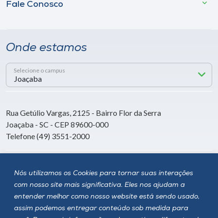
Fale Conosco
Onde estamos
Selecione o campus
Rua Getúlio Vargas, 2125 - Bairro Flor da Serra
Joaçaba - SC - CEP 89600-000
Telefone (49) 3551-2000
Siga a Unoesc
Nós utilizamos os Cookies para tornar suas interações
com nosso site mais significativa. Eles nos ajudam a
entender melhor como nosso website está sendo usado,
assim podemos entregar conteúdo sob medida para