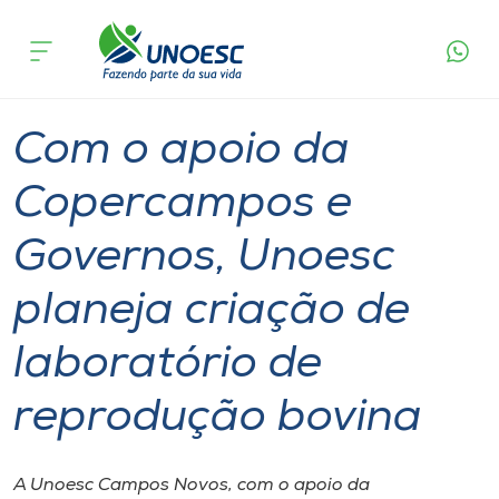
Página
O que
Com o apoio da Copercampos e Governos,
inicial
acontece
Unoesc planeja criação de laboratório de
Cursos
reprodução bovina
Graduação
Geral
Campos Novos
Onde estamos
Com o apoio da
Pesquisa
Copercampos e
Governos, Unoesc
Atendimento ao Estudante
planeja criação de
Portal de Ensino
laboratório de
A
reprodução bovina
Unoesc
Internacionalização
A Unoesc Campos Novos, com o apoio da