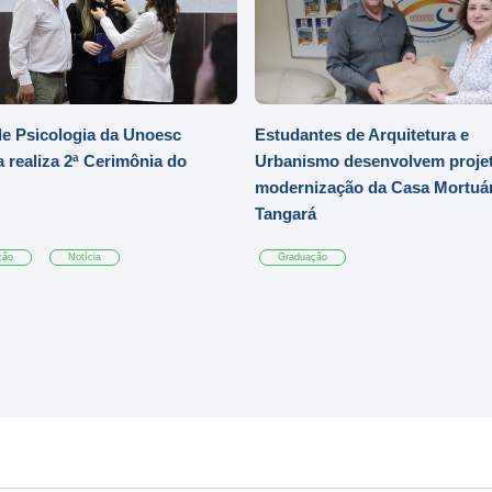
e Psicologia da Unoesc
Estudantes de Arquitetura e
 realiza 2ª Cerimônia do
Urbanismo desenvolvem projet
modernização da Casa Mortuár
Tangará
ção
Notícia
Graduação