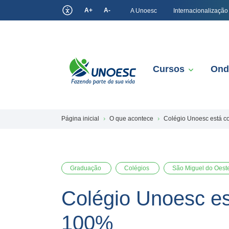
A+
A-
A Unoesc
Internacionalização
Cursos
Ond
Página inicial
O que acontece
Colégio Unoesc está co
Graduação
Colégios
São Miguel do Oest
Colégio Unoesc es
100%