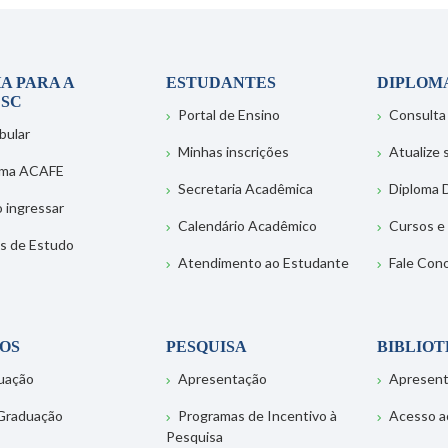
A PARA A
ESTUDANTES
DIPLOM
SC
Portal de Ensino
Consulta
bular
Minhas inscrições
Atualize
ema ACAFE
Secretaria Acadêmica
Diploma D
 ingressar
Calendário Acadêmico
Cursos e
s de Estudo
Atendimento ao Estudante
Fale Con
OS
PESQUISA
BIBLIO
uação
Apresentação
Apresen
Graduação
Programas de Incentivo à
Acesso a
Pesquisa