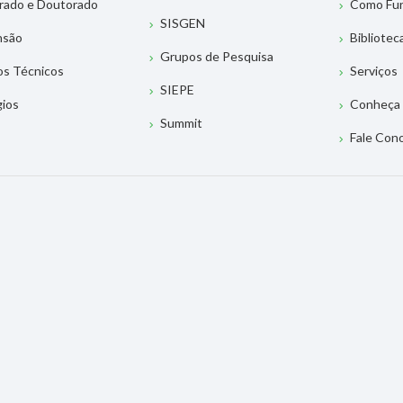
rado e Doutorado
Como Fu
SISGEN
nsão
Bibliotec
Grupos de Pesquisa
os Técnicos
Serviços
SIEPE
gios
Conheça 
Summit
Fale Con