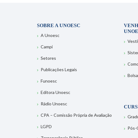
SOBRE A UNOESC
VENH
UNOE
A Unoesc
Vesti
Campi
Sist
Setores
Como
Publicações Legais
Bolsa
Funoesc
Editora Unoesc
Rádio Unoesc
CURS
CPA – Comissão Própria de Avaliação
Grad
LGPD
Pós-
Transparência Pública