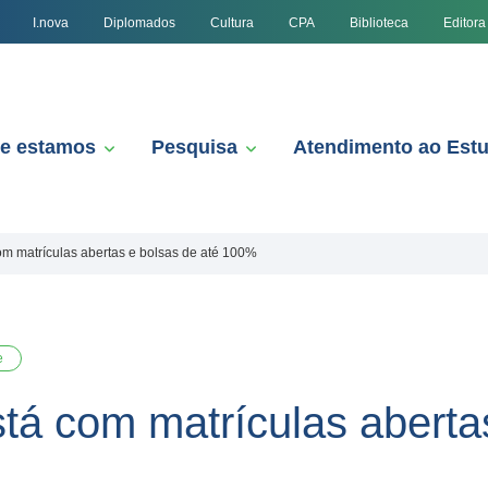
I.nova
Diplomados
Cultura
CPA
Biblioteca
Editora
e estamos
Pesquisa
Atendimento ao Est
m matrículas abertas e bolsas de até 100%
e
tá com matrículas abertas