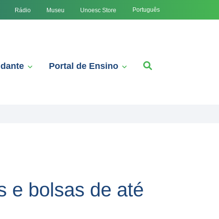
Português
Rádio
Museu
Unoesc Store
udante
Portal de Ensino
 e bolsas de até