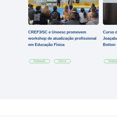
CREF3/SC e Unoesc promovem
Curso d
workshop de atualização profissional
Joaçaba
em Educação Física
Botton
Graduação
Notícia
Gradua