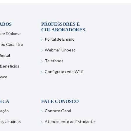
ADOS
PROFESSORES E
COLABORADORES
 de Diploma
Portal de Ensino
 seu Cadastro
Webmail Unoesc
igital
Telefones
 Benefícios
Configurar rede Wi-fi
osco
TECA
FALE CONOSCO
tação
Contato Geral
os Usuários
Atendimento ao Estudante