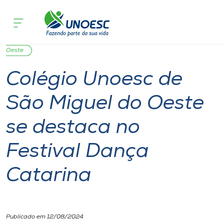
Página inicial
O que acontece
Colégio Unoesc de São Miguel do Oest
Cursos
Notícia
Colégios
Cultura
São Miguel do
Onde estamos
Oeste
Colégio Unoesc de
Pesquisa
São Miguel do Oeste
Atendimento ao Estudante
se destaca no
Portal de Ensino
Festival Dança
Catarina
A
Unoesc
Internacionalização
Publicado em 12/08/2024