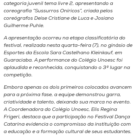
Museu
categoria juvenil tema livre 2, apresentando a
coreografia “Sussurros Oníricos”, criada pelos
coreógrafos Deise Cristiane de Luca e Josiano
Unoesc
Guilherme Puhle.
Store
A apresentação ocorreu na etapa classificatória do
festival, realizada nesta quarta-feira (7), no ginásio de
Esportes da Escola Sara Castelhano Kleinkauf, em
Selecione
Guaraciaba. A performance do Colégio Unoesc foi
o idioma
aplaudida e reconhecida, conquistando o 3º lugar na
competição.
Embora apenas os dois primeiros colocados avancem
A+
para a próxima fase, a equipe demonstrou garra,
A-
criatividade e talento, deixando sua marca no evento.
A Coordenadora do Colégio Unoesc, Elis Regina
Frigeri, destaca que a participação no Festival Dança
Catarina evidencia o compromisso da instituição com
a educação e a formação cultural de seus estudantes.