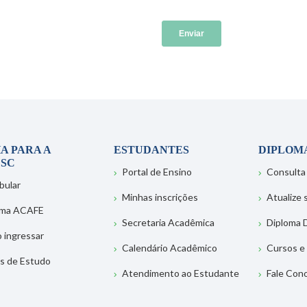
A PARA A
ESTUDANTES
DIPLOM
SC
Portal de Ensino
Consulta
bular
Minhas inscrições
Atualize
ema ACAFE
Secretaria Acadêmica
Diploma D
 ingressar
Calendário Acadêmico
Cursos e
s de Estudo
Atendimento ao Estudante
Fale Con