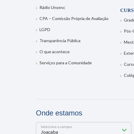
Rádio Unoesc
CURS
CPA – Comissão Própria de Avaliação
Grad
LGPD
Pós-
Transparência Pública
Mest
O que acontece
Exte
Serviços para a Comunidade
Curs
Colé
Onde estamos
Selecione o campus