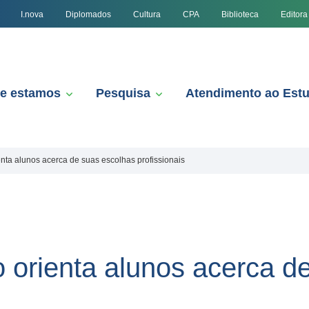
I.nova
Diplomados
Cultura
CPA
Biblioteca
Editora
e estamos
Pesquisa
Atendimento ao Est
enta alunos acerca de suas escolhas profissionais
o orienta alunos acerca d