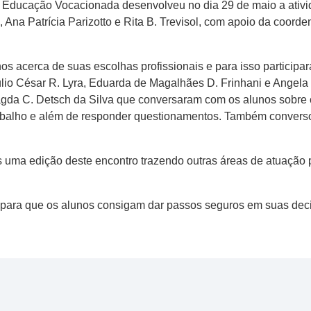
 Educação Vocacionada desenvolveu no dia 29 de maio a ativ
 Ana Patrícia Parizotto e Rita B. Trevisol, com apoio da coord
unos acerca de suas escolhas profissionais e para isso particip
io César R. Lyra, Eduarda de Magalhães D. Frinhani e Angela 
agda C. Detsch da Silva que conversaram com os alunos sobre 
rabalho e além de responder questionamentos. Também convers
s uma edição deste encontro trazendo outras áreas de atuação 
ara que os alunos consigam dar passos seguros em suas decis