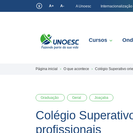
A+
A-
A Unoesc
Internacionalização
Cursos
Ond
Página inicial
O que acontece
Colégio Superativo ori
Graduação
Geral
Joaçaba
Colégio Superativ
profissionais