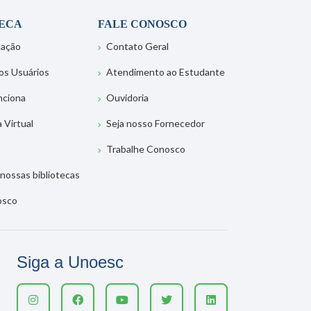
TECA
FALE CONOSCO
tação
Contato Geral
os Usuários
Atendimento ao Estudante
nciona
Ouvidoria
a Virtual
Seja nosso Fornecedor
Trabalhe Conosco
nossas bibliotecas
osco
Siga a Unoesc