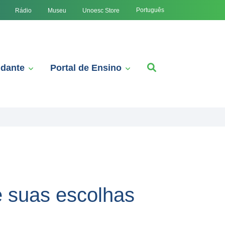
Português
Rádio
Museu
Unoesc Store
udante
Portal de Ensino
e suas escolhas