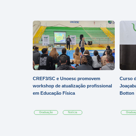
CREF3/SC e Unoesc promovem
Curso d
workshop de atualização profissional
Joaçaba
em Educação Física
Botton
Graduação
Notícia
Gradua