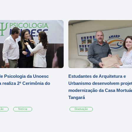
e Psicologia da Unoesc
Estudantes de Arquitetura e
 realiza 2ª Cerimônia do
Urbanismo desenvolvem projet
modernização da Casa Mortuár
Tangará
ção
Notícia
Graduação