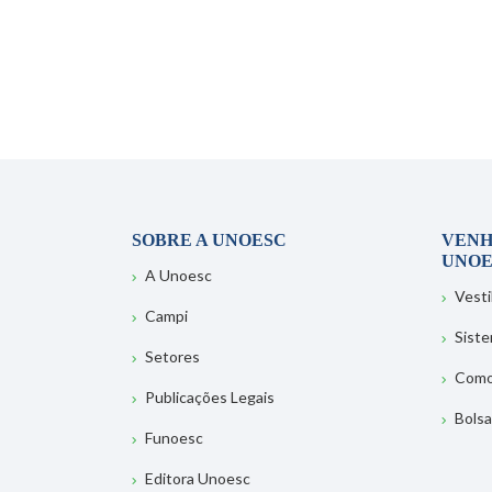
SOBRE A UNOESC
VENH
UNOE
A Unoesc
Vesti
Campi
Sist
Setores
Como
Publicações Legais
Bolsa
Funoesc
Editora Unoesc