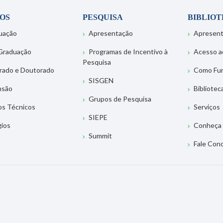
OS
PESQUISA
BIBLIO
uação
Apresentação
Apresen
Graduação
Programas de Incentivo à
Acesso a
Pesquisa
rado e Doutorado
Como Fu
SISGEN
nsão
Bibliotec
Grupos de Pesquisa
os Técnicos
Serviços
SIEPE
gios
Conheça 
Summit
Fale Con