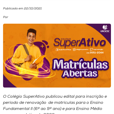
Publicado em 22/10/2021
I.nova
Por
Diplomados
Cultura
CPA
Biblioteca
Editora
O Colégio SuperAtivo publicou edital para inscrição e
Rádio
período de renovação de matrículas para o Ensino
Fundamental II (6º ao 9º ano) e para Ensino Médio