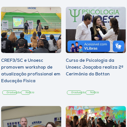
CREF3/SC e Unoesc
Curso de Psicologia da
promovem workshop de
Unoesc Joaçaba realiza 2ª
atualização profissional em
Cerimônia do Botton
Educação Física
Graduação
Notícia
Graduação
Notícia