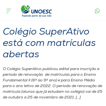
Página
O que
Colégio SuperAtivo está com matrículas
inicial
acontece
abertas
Cursos
Graduação
Geral
Joaçaba
Onde estamos
Colégio SuperAtivo
Pesquisa
está com matrículas
abertas
Atendimento ao Estudante
Portal de Ensino
O Colégio SuperAtivo publicou edital para inscrição e
período de renovação de matrículas para o Ensino
Fundamental II (6º ao 9º ano) e para Ensino Médio
A
para o ano letivo de 2022. O período de renovação de
Unoesc
matrícula (alunos que já estudam no colégio) vai de 25
de outubro a 25 de novembro de 2021, […]
Internacionalização