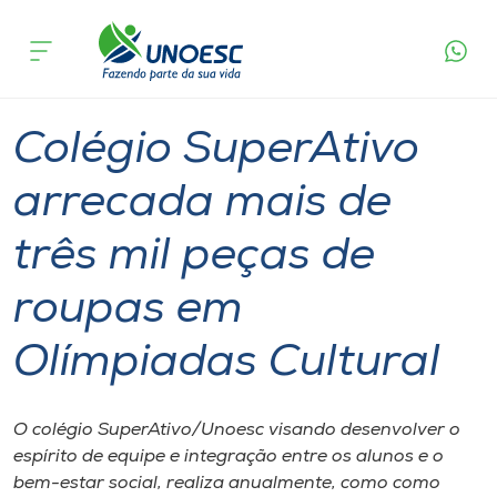
Página
O que
Colégio SuperAtivo arrecada mais de três mil
inicial
acontece
peças de roupas em Olímpiadas Cultural
Cursos
Graduação
Aulas
Joaçaba
Onde estamos
Colégio SuperAtivo
Pesquisa
arrecada mais de
três mil peças de
Atendimento ao Estudante
roupas em
Portal de Ensino
Olímpiadas Cultural
A
Unoesc
O colégio SuperAtivo/Unoesc visando desenvolver o
espírito de equipe e integração entre os alunos e o
Internacionalização
bem-estar social, realiza anualmente, como como