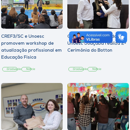
CREF3/SC e Unoesc
Curso de Psicologia da
promovem workshop de
Unoesc Joaçaba realiza 2ª
atualização profissional em
Cerimônia do Botton
Educação Física
Graduação
Notícia
Graduação
Notícia