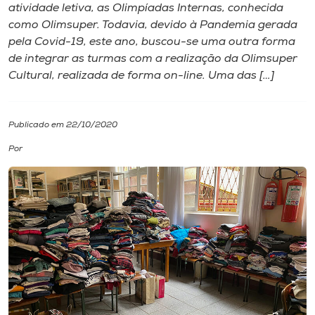
atividade letiva, as Olimpíadas Internas, conhecida
como Olimsuper. Todavia, devido à Pandemia gerada
I.nova
pela Covid-19, este ano, buscou-se uma outra forma
de integrar as turmas com a realização da Olimsuper
Diplomados
Cultural, realizada de forma on-line. Uma das […]
Cultura
Publicado em 22/10/2020
Por
CPA
Biblioteca
Editora
Rádio