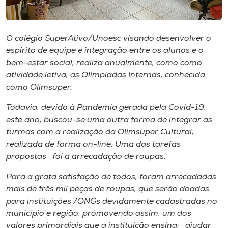
Museu
Unoesc
O colégio SuperAtivo/Unoesc visando desenvolver o
Store
espírito de equipe e integração entre os alunos e o
bem-estar social, realiza anualmente, como como
atividade letiva, as Olimpíadas Internas, conhecida
como Olimsuper.
Selecione
o idioma
Todavia, devido à Pandemia gerada pela Covid-19,
este ano, buscou-se uma outra forma de integrar as
turmas com a realização da Olimsuper Cultural,
realizada de forma on-line. Uma das tarefas
A+
propostas foi a arrecadação de roupas.
A-
Para a grata satisfação de todos, foram arrecadadas
mais de três mil peças de roupas, que serão doadas
para instituições /ONGs devidamente cadastradas no
município e região, promovendo assim, um dos
valores primordiais que a instituição ensina: ajudar