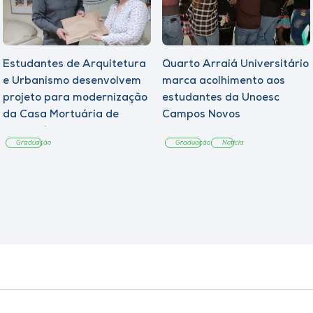
Estudantes de Arquitetura
Quarto Arraiá Universitário
e Urbanismo desenvolvem
marca acolhimento aos
projeto para modernização
estudantes da Unoesc
da Casa Mortuária de
Campos Novos
Tangará
Graduação
Graduação
Notícia