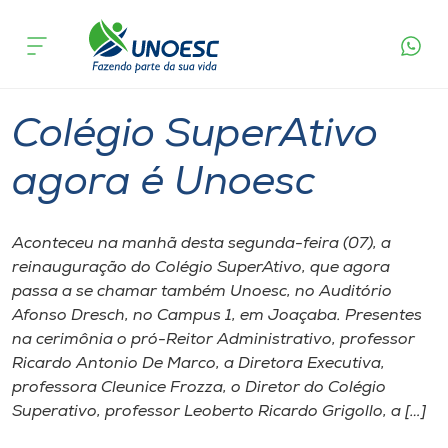
Página inicial
O que acontece
Colégio SuperAtivo agora é Unoesc
Cursos
Graduação
Notícia de evento
Joaçaba
Onde estamos
Colégio SuperAtivo
Pesquisa
agora é Unoesc
Atendimento ao Estudante
Aconteceu na manhã desta segunda-feira (07), a
reinauguração do Colégio SuperAtivo, que agora
Portal de Ensino
passa a se chamar também Unoesc, no Auditório
Afonso Dresch, no Campus 1, em Joaçaba. Presentes
na cerimônia o pró-Reitor Administrativo, professor
A
Ricardo Antonio De Marco, a Diretora Executiva,
Unoesc
professora Cleunice Frozza, o Diretor do Colégio
Superativo, professor Leoberto Ricardo Grigollo, a […]
Internacionalização