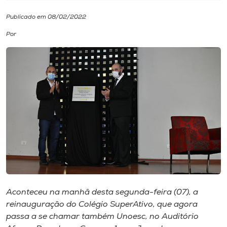
Publicado em 08/02/2022
I.nova
Por
Diplomados
Cultura
CPA
Biblioteca
Editora
Aconteceu na manhã desta segunda-feira (07), a
Rádio
reinauguração do Colégio SuperAtivo, que agora
passa a se chamar também Unoesc, no Auditório