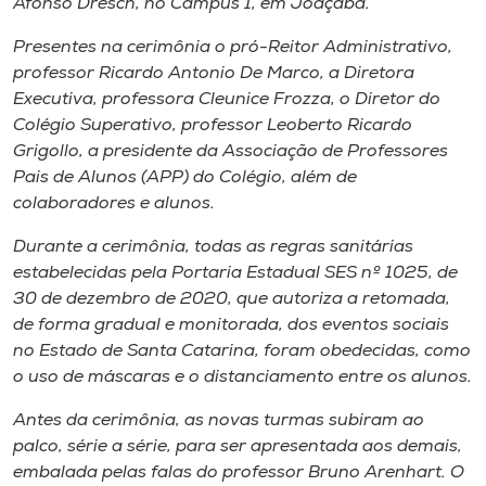
Afonso Dresch, no Campus 1, em Joaçaba.
Museu
Presentes na cerimônia o pró-Reitor Administrativo,
professor Ricardo Antonio De Marco, a Diretora
Unoesc
Executiva, professora Cleunice Frozza, o Diretor do
Store
Colégio Superativo, professor Leoberto Ricardo
Grigollo, a presidente da Associação de Professores
Pais de Alunos (APP) do Colégio, além de
colaboradores e alunos.
Selecione
o idioma
Durante a cerimônia, todas as regras sanitárias
estabelecidas pela Portaria Estadual SES nº 1025, de
30 de dezembro de 2020, que autoriza a retomada,
A+
de forma gradual e monitorada, dos eventos sociais
A-
no Estado de Santa Catarina, foram obedecidas, como
o uso de máscaras e o distanciamento entre os alunos.
Antes da cerimônia, as novas turmas subiram ao
palco, série a série, para ser apresentada aos demais,
embalada pelas falas do professor Bruno Arenhart. O