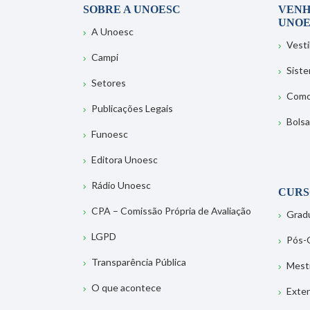
SOBRE A UNOESC
VENH
UNOE
A Unoesc
Vesti
Campi
Sist
Setores
Como
Publicações Legais
Bolsa
Funoesc
Editora Unoesc
Rádio Unoesc
CURS
CPA – Comissão Própria de Avaliação
Grad
LGPD
Pós-
Transparência Pública
Mest
O que acontece
Exte