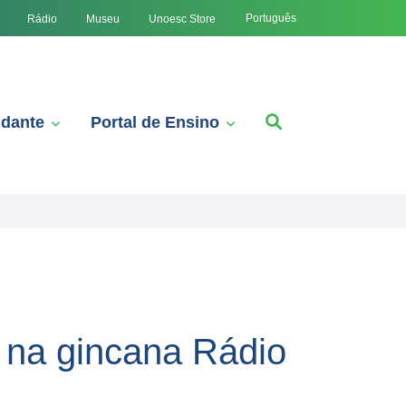
Português
Rádio
Museu
Unoesc Store
udante
Portal de Ensino
r na gincana Rádio