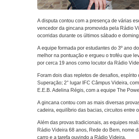
A disputa contou com a presença de ​várias esc
vencedor da ​g​incana promovida pela ​R​ádio
ocorridas​ durante o​s​ ​últimos ​sábado e doming
A equipe formada por estudantes do 3º ano do 
melhor na pontuação e ergueu o troféu que l
por cerca 19 anos como locutor da ​Rá​dio Vid
Foram dois dias repletos de desafios, espírito
Superação​; 2° lugar IFC C​â​mpus Videira​,​ co
E.E.B. ​Adelina R​é​gis​, ​com a equipe The Pow
A gincana contou com as mais diversas provas
cadeira, equilíbrio das bacias, circuito​s​ entre 
Além das provas tradicionais, as equipes rea
Rádio Videira 68 anos, Rede do Bem, nome da 
carro e a tarefa ouvindo a Rádio Videira.