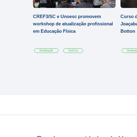
CREF3/SC e Unoesc promovem
Curso d
workshop de atualização profissional
Joaçaba
em Educação Física
Botton
Graduação
Notícia
Gradua