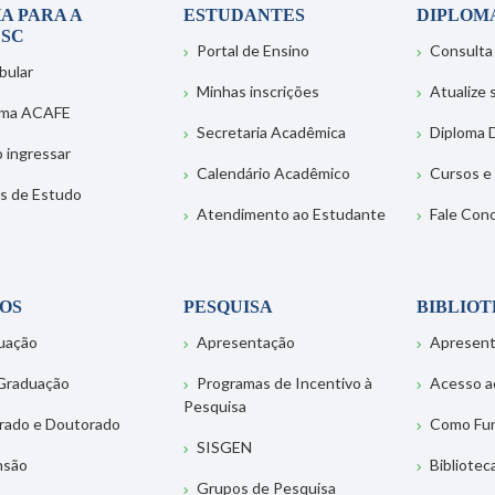
A PARA A
ESTUDANTES
DIPLOM
SC
Portal de Ensino
Consulta
bular
Minhas inscrições
Atualize
ema ACAFE
Secretaria Acadêmica
Diploma D
 ingressar
Calendário Acadêmico
Cursos e
s de Estudo
Atendimento ao Estudante
Fale Con
OS
PESQUISA
BIBLIO
uação
Apresentação
Apresen
Graduação
Programas de Incentivo à
Acesso a
Pesquisa
rado e Doutorado
Como Fu
SISGEN
nsão
Bibliotec
Grupos de Pesquisa