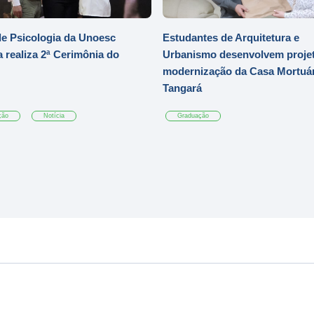
e Psicologia da Unoesc
Estudantes de Arquitetura e
 realiza 2ª Cerimônia do
Urbanismo desenvolvem projet
modernização da Casa Mortuár
Tangará
ção
Notícia
Graduação