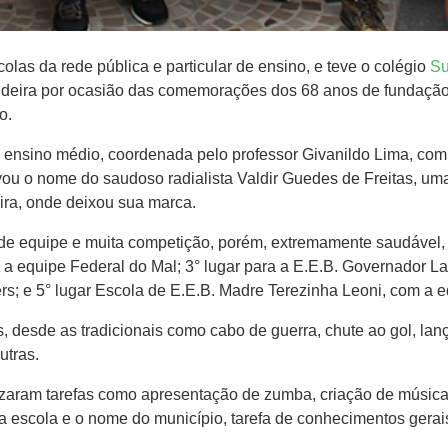
olas da rede pública e particular de ensino, e teve o colégio
​S
 Videira por ocasião das comemorações dos 68 anos de fundaçã
o.
ensino médio​, coordenada pelo professor Givanildo Lima, ​com 
evou o nome do saudoso radialista Valdir Guedes de Freitas, 
eira, onde deixou sua marca.
 de equipe e muita competição, porém, extremamente saudável, qu
m a equipe Federal do Mal; 3° lugar ​para a E.E.B. ​Governador La
ers; ​e ​5° lugar Escola​ de E.E.B.​ Madre Terezinha Leoni, com a
, desde as tradicionais como cabo de guerra, chute ao gol, lan
outras.
lizaram tarefas como apresentação de zumba, criação de música
escola e o nome do município, tarefa de conhecimentos gerais