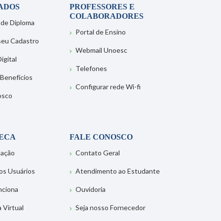
ADOS
PROFESSORES E
COLABORADORES
 de Diploma
Portal de Ensino
 seu Cadastro
Webmail Unoesc
igital
Telefones
 Benefícios
Configurar rede Wi-fi
osco
TECA
FALE CONOSCO
tação
Contato Geral
os Usuários
Atendimento ao Estudante
nciona
Ouvidoria
a Virtual
Seja nosso Fornecedor