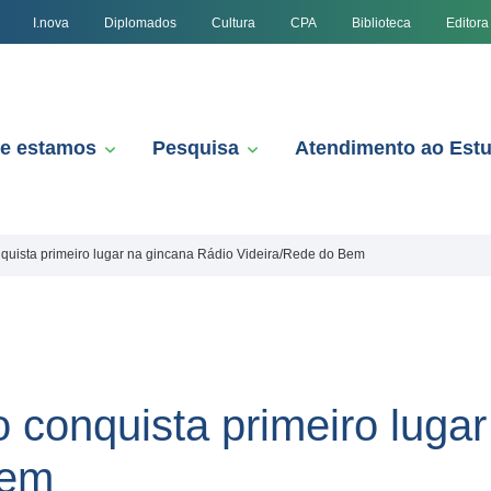
I.nova
Diplomados
Cultura
CPA
Biblioteca
Editora
e estamos
Pesquisa
Atendimento ao Est
quista primeiro lugar na gincana Rádio Videira/Rede do Bem
 conquista primeiro luga
Bem