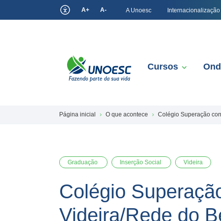
A+
A-
A Unoesc
Internacionalização
Cursos
Ond
Página inicial
O que acontece
Colégio Superação con
Graduação
Inserção Social
Videira
Colégio Superação
Videira/Rede do 