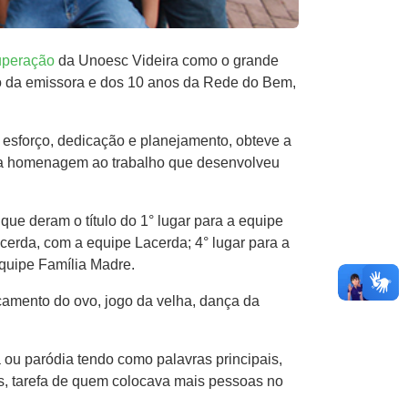
uperação
da Unoesc Videira como o grande
o da emissora e dos 10 anos da Rede do Bem​,
esforço, dedicação e planejamento, ​​obteve a
uma homenagem ao trabalho que desenvolveu
e deram o título do 1° lugar para ​a equipe​
cerda​,​ com a equipe Lacerda; 4° lugar ​para a
 equipe Família Madre.
çamento do ovo, jogo da velha, dança da
 ou paródia tendo como palavras principais,
, tarefa d​e quem colocava mais pessoas no​