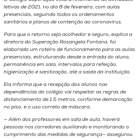
Museu
letivas de 2021, no dia 8 de fevereiro, com aulas
presenciais, seguindo todos os ordenamentos
Unoesc
sanitários e planos de contenção ao coronavírus.
Store
Para que o retorno seja acolhedor e seguro, explica a
diretora do Superação Rosangela Fontana, foi
elaborado um roteiro de funcionamento para as aulas
presenciais, estruturando desde a entrada do aluno,
Selecione
o idioma
permanência em sala, intervalos para refeição,
higienização e sanitização, até a saída da instituição.
Ela informa que a recepção dos alunos nas
dependências do colégio vai respeitar as regras de
A+
distanciamento de 1,5 metros, conforme demarcação
A-
no piso, e o uso correto de máscara.
— Além dos professores em sala de aula, haverá
pessoas nos corredores auxiliando e monitorando o
cumprimento das medidas de segurança— assegurou