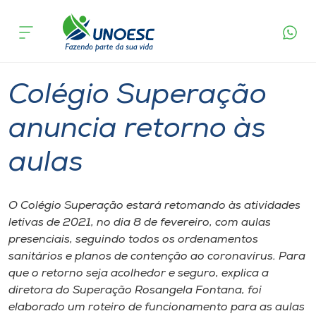
Página
O que
Colégio Superação anuncia retorno às
inicial
acontece
aulas
Cursos
Graduação
Geral
Videira
Onde estamos
Colégio Superação
Pesquisa
anuncia retorno às
aulas
Atendimento ao Estudante
Portal de Ensino
O Colégio Superação estará retomando às atividades
letivas de 2021, no dia 8 de fevereiro, com aulas
presenciais, seguindo todos os ordenamentos
A
sanitários e planos de contenção ao coronavírus. Para
Unoesc
que o retorno seja acolhedor e seguro, explica a
diretora do Superação Rosangela Fontana, foi
Internacionalização
elaborado um roteiro de funcionamento para as aulas