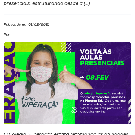
presenciais, estruturando desde a […]
I.nova
Publicado em 01/02/2021
Diplomados
Por
Cultura
CPA
Biblioteca
Editora
Rádio
O Colégio Superação estará retomando às atividades