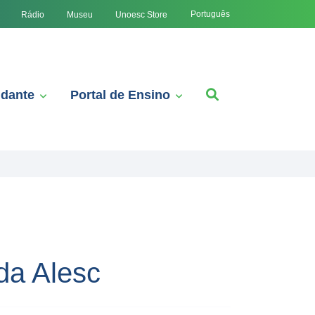
Português
Rádio
Museu
Unoesc Store
udante
Portal de Ensino
da Alesc