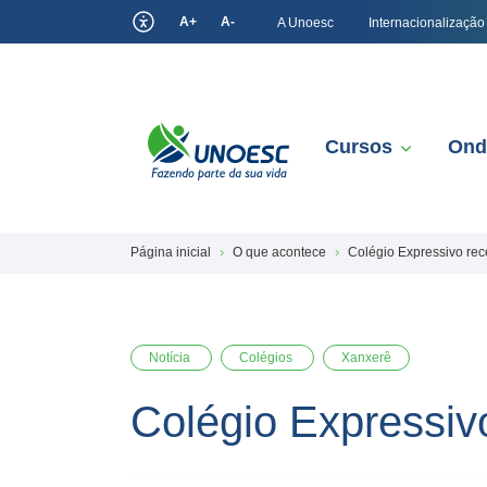
A+
A-
A Unoesc
Internacionalização
Cursos
Ond
Página inicial
O que acontece
Colégio Expressivo re
Notícia
Colégios
Xanxerê
Colégio Expressiv