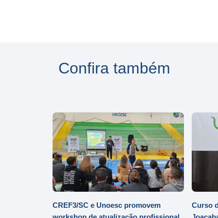
Confira também
CREF3/SC e Unoesc promovem
Curso d
workshop de atualização profissional
Joaçaba