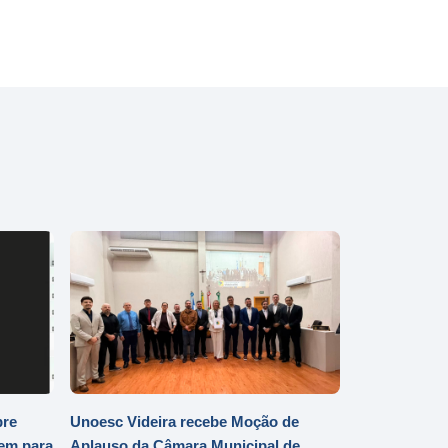
bre
Unoesc Videira recebe Moção de
em para
Aplauso da Câmara Municipal de