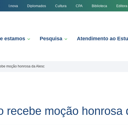
I.nova
Diplomados
Cultura
CPA
Biblioteca
Editora
e estamos
Pesquisa
Atendimento ao Est
cebe moção honrosa da Alesc
o recebe moção honrosa 