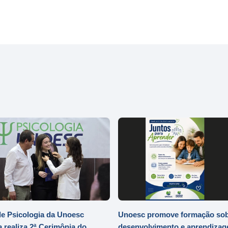
e Psicologia da Unoesc
Unoesc promove formação so
 realiza 2ª Cerimônia do
desenvolvimento e aprendizag