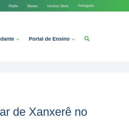
Português
Rádio
Museu
Unoesc Store
udante
Portal de Ensino
gar de Xanxerê no