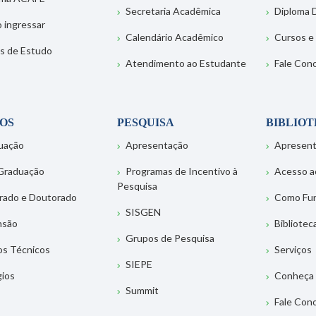
Secretaria Acadêmica
Diploma D
 ingressar
Calendário Acadêmico
Cursos e
s de Estudo
Atendimento ao Estudante
Fale Con
OS
PESQUISA
BIBLIO
uação
Apresentação
Apresen
Graduação
Programas de Incentivo à
Acesso a
Pesquisa
rado e Doutorado
Como Fu
SISGEN
nsão
Bibliotec
Grupos de Pesquisa
os Técnicos
Serviços
SIEPE
gios
Conheça 
Summit
Fale Con