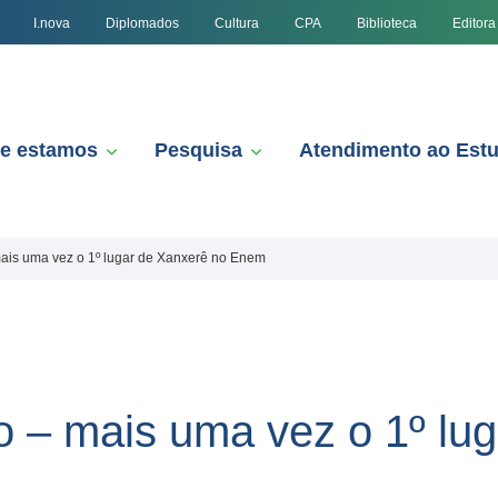
I.nova
Diplomados
Cultura
CPA
Biblioteca
Editora
e estamos
Pesquisa
Atendimento ao Est
mais uma vez o 1º lugar de Xanxerê no Enem
o – mais uma vez o 1º lu