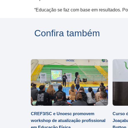
“Educação se faz com base em resultados. Por i
Confira também
CREF3/SC e Unoesc promovem
Curso d
workshop de atualização profissional
Joaçaba
em Educação Física
Botton