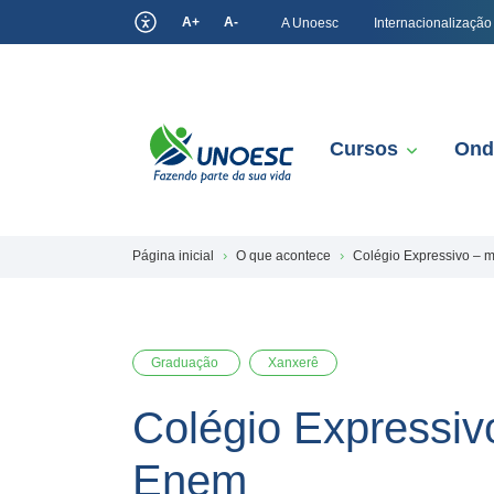
A+
A-
A Unoesc
Internacionalização
Cursos
Ond
Página inicial
O que acontece
Colégio Expressivo – 
Graduação
Xanxerê
Colégio Expressiv
Enem