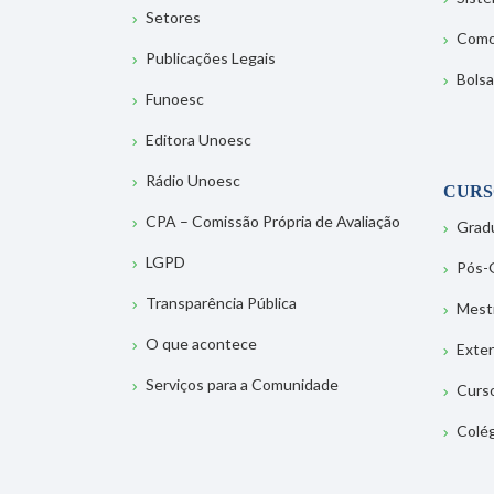
Setores
Como
Publicações Legais
Bolsa
Funoesc
Editora Unoesc
Rádio Unoesc
CURS
CPA – Comissão Própria de Avaliação
Grad
LGPD
Pós-
Transparência Pública
Mest
O que acontece
Exte
Serviços para a Comunidade
Curs
Colé