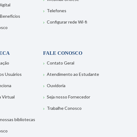
igital
Telefones
 Benefícios
Configurar rede Wi-fi
osco
TECA
FALE CONOSCO
tação
Contato Geral
os Usuários
Atendimento ao Estudante
nciona
Ouvidoria
a Virtual
Seja nosso Fornecedor
Trabalhe Conosco
nossas bibliotecas
osco