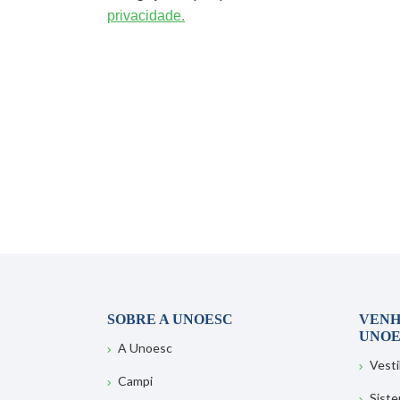
privacidade.
SOBRE A UNOESC
VENH
UNOE
A Unoesc
Vesti
Campi
Sist