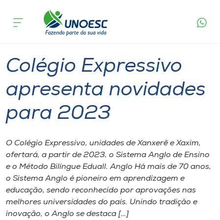
Página
O que
Colégio Expressivo apresenta novidades
inicial
acontece
para 2023
Cursos
Graduação
Colégios
Xanxerê
Onde estamos
Colégio Expressivo
Pesquisa
apresenta novidades
para 2023
Atendimento ao Estudante
Portal de Ensino
O Colégio Expressivo, unidades de Xanxerê e Xaxim,
ofertará, a partir de 2023, o Sistema Anglo de Ensino
e o Método Bilíngue Eduall. Anglo Há mais de 70 anos,
A
o Sistema Anglo é pioneiro em aprendizagem e
Unoesc
educação, sendo reconhecido por aprovações nas
melhores universidades do país. Unindo tradição e
Internacionalização
inovação, o Anglo se destaca […]