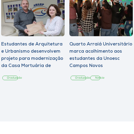
Estudantes de Arquitetura
Quarto Arraiá Universitário
e Urbanismo desenvolvem
marca acolhimento aos
projeto para modernização
estudantes da Unoesc
da Casa Mortuária de
Campos Novos
Tangará
Graduação
Graduação
Notícia