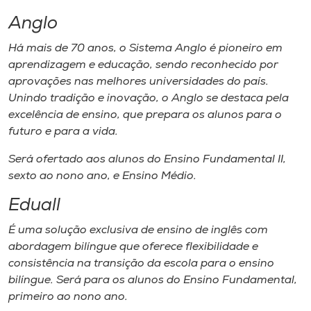
Museu
Anglo
Unoesc
Há mais de 70 anos, o Sistema Anglo é pioneiro em
aprendizagem e educação, sendo reconhecido por
Store
aprovações nas melhores universidades do país.
Unindo tradição e inovação, o Anglo se destaca pela
excelência de ensino, que prepara os alunos para o
futuro e para a vida.
Selecione
o idioma
Será ofertado aos alunos do Ensino Fundamental II,
sexto ao nono ano, e Ensino Médio.
Eduall
A+
A-
É uma solução exclusiva de ensino de inglês com
abordagem bilíngue que oferece flexibilidade e
consistência na transição da escola para o ensino
bilíngue. Será para os alunos do Ensino Fundamental,
primeiro ao nono ano.