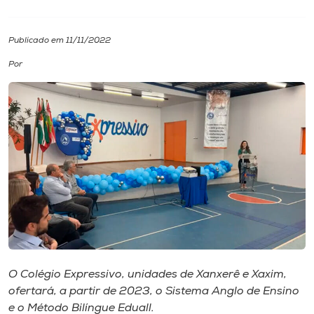
I.nova
Publicado em 11/11/2022
Por
Diplomados
Cultura
CPA
Biblioteca
Editora
O Colégio Expressivo, unidades de Xanxerê e Xaxim,
Rádio
ofertará, a partir de 2023, o Sistema Anglo de Ensino
e o Método Bilíngue Eduall.