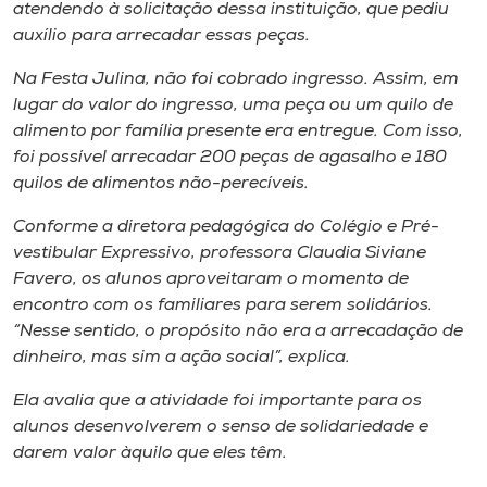
Museu
atendendo à solicitação dessa instituição, que pediu
auxílio para arrecadar essas peças.
Unoesc
Na Festa Julina, não foi cobrado ingresso. Assim, em
Store
lugar do valor do ingresso, uma peça ou um quilo de
alimento por família presente era entregue. Com isso,
foi possível arrecadar 200 peças de agasalho e 180
quilos de alimentos não-perecíveis.
Selecione
o idioma
Conforme a diretora pedagógica do Colégio e Pré-
vestibular Expressivo, professora Claudia Siviane
Favero, os alunos aproveitaram o momento de
encontro com os familiares para serem solidários.
A+
“Nesse sentido, o propósito não era a arrecadação de
A-
dinheiro, mas sim a ação social”, explica.
Ela avalia que a atividade foi importante para os
alunos desenvolverem o senso de solidariedade e
darem valor àquilo que eles têm.