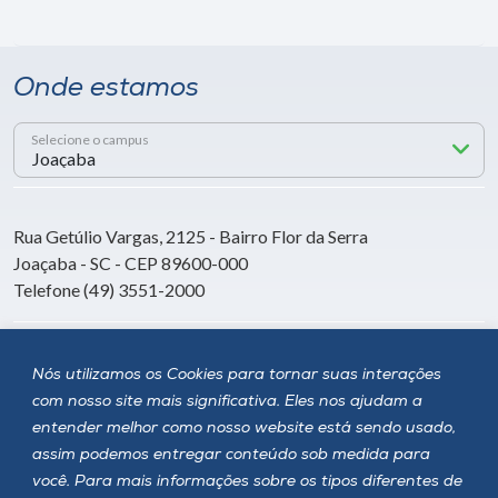
Onde estamos
Selecione o campus
Rua Getúlio Vargas, 2125 - Bairro Flor da Serra
Joaçaba - SC - CEP 89600-000
Telefone (49) 3551-2000
Siga a Unoesc
Nós utilizamos os Cookies para tornar suas interações
com nosso site mais significativa. Eles nos ajudam a
entender melhor como nosso website está sendo usado,
assim podemos entregar conteúdo sob medida para
você. Para mais informações sobre os tipos diferentes de