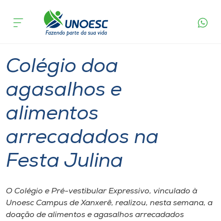
Página
O que
Colégio doa agasalhos e alimentos
inicial
acontece
arrecadados na Festa Julina
Cursos
Graduação
Xanxerê
Onde estamos
Colégio doa
Pesquisa
agasalhos e
alimentos
Atendimento ao Estudante
arrecadados na
Portal de Ensino
Festa Julina
A
Unoesc
O Colégio e Pré-vestibular Expressivo, vinculado à
Unoesc Campus de Xanxerê, realizou, nesta semana, a
Internacionalização
doação de alimentos e agasalhos arrecadados