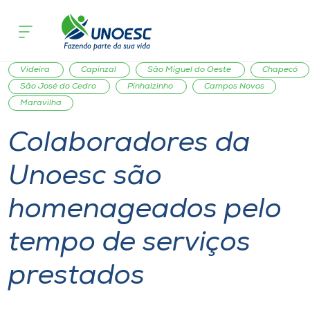
Página
O que
Colaboradores da Unoesc são homenageado
inicial
acontece
serviços prestados
Cursos
Graduação
Geral
Joaçaba
Xanxerê
Onde estamos
Videira
Capinzal
São Miguel do Oeste
Chapecó
São José do Cedro
Pinhalzinho
Campos Novos
Maravilha
Pesquisa
Colaboradores da
Atendimento ao Estudante
Unoesc são
Portal de Ensino
homenageados pelo
tempo de serviços
A
Unoesc
prestados
Internacionalização