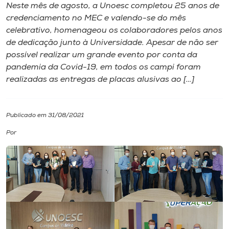
Neste mês de agosto, a Unoesc completou 25 anos de
credenciamento no MEC e valendo-se do mês
I.nova
celebrativo, homenageou os colaboradores pelos anos
de dedicação junto à Universidade. Apesar de não ser
Diplomados
possível realizar um grande evento por conta da
pandemia da Covid-19, em todos os campi foram
realizadas as entregas de placas alusivas ao […]
Cultura
CPA
Publicado em 31/08/2021
Por
Biblioteca
Editora
Rádio