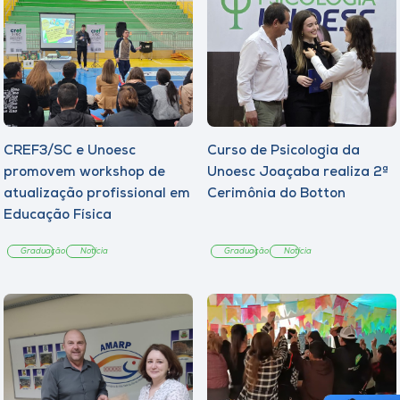
CREF3/SC e Unoesc
Curso de Psicologia da
promovem workshop de
Unoesc Joaçaba realiza 2ª
atualização profissional em
Cerimônia do Botton
Educação Física
Graduação
Notícia
Graduação
Notícia