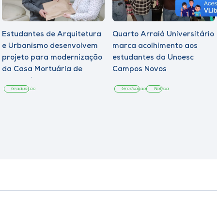
Estudantes de Arquitetura
Quarto Arraiá Universitário
e Urbanismo desenvolvem
marca acolhimento aos
projeto para modernização
estudantes da Unoesc
da Casa Mortuária de
Campos Novos
Tangará
Graduação
Graduação
Notícia