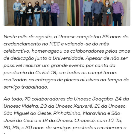
Museu
Unoesc
Store
Neste mês de agosto, a Unoesc completou 25 anos de
credenciamento no MEC e valendo-se do mês
celebrativo, homenageou os colaboradores pelos anos
Selecione
de dedicação junto à Universidade. Apesar de não ser
o idioma
possível realizar um grande evento por conta da
pandemia da Covid-19, em todos os campi foram
realizadas as entregas de placas alusivas ao tempo de
serviço trabalhado.
A+
A-
Ao todo, 70 colaboradores da Unoesc Joaçaba, 24 da
Unoesc Videira, 23 da Unoesc Xanxerê, 21 da Unoesc
São Miguel do Oeste, Pinhalzinho, Maravilha e São
José do Cedro e 12 da Unoesc Chapecó, com 10, 15,
20, 25, e 30 anos de serviços prestados receberam a