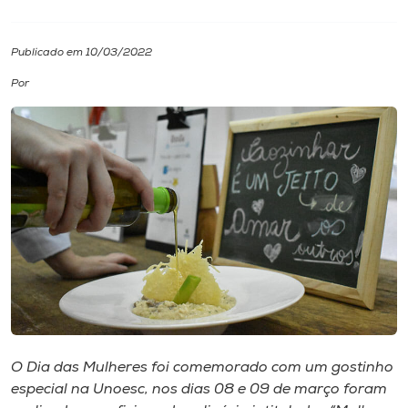
I.nova
Publicado em 10/03/2022
Por
Diplomados
Cultura
CPA
Biblioteca
Editora
Rádio
O Dia das Mulheres foi comemorado com um gostinho
especial na Unoesc, nos dias 08 e 09 de março foram