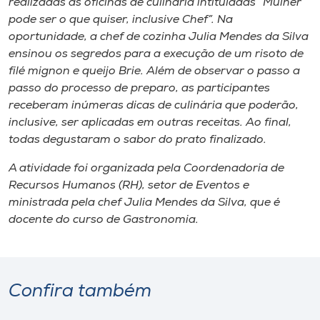
realizadas as oficinas de culinária intituladas “Mulher
Museu
pode ser o que quiser, inclusive Chef”. Na
oportunidade, a chef de cozinha Julia Mendes da Silva
Unoesc
ensinou os segredos para a execução de um risoto de
Store
filé mignon e queijo Brie. Além de observar o passo a
passo do processo de preparo, as participantes
receberam inúmeras dicas de culinária que poderão,
inclusive, ser aplicadas em outras receitas. Ao final,
Selecione
todas degustaram o sabor do prato finalizado.
o idioma
A atividade foi organizada pela Coordenadoria de
Recursos Humanos (RH), setor de Eventos e
ministrada pela chef Julia Mendes da Silva, que é
A+
docente do curso de Gastronomia.
A-
Confira também