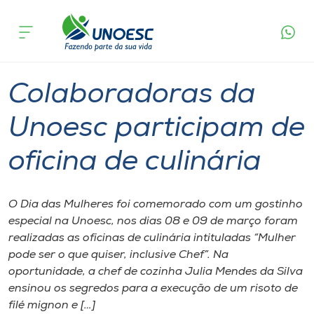
Página
O que
Colaboradoras da Unoesc participam de
inicial
acontece
oficina de culinária
Cursos
Graduação
Geral
Joaçaba
Onde estamos
Colaboradoras da
Pesquisa
Unoesc participam de
oficina de culinária
Atendimento ao Estudante
Portal de Ensino
O Dia das Mulheres foi comemorado com um gostinho
especial na Unoesc, nos dias 08 e 09 de março foram
realizadas as oficinas de culinária intituladas “Mulher
A
pode ser o que quiser, inclusive Chef”. Na
Unoesc
oportunidade, a chef de cozinha Julia Mendes da Silva
ensinou os segredos para a execução de um risoto de
Internacionalização
filé mignon e […]