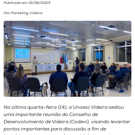
Publicado em 19/06/2023
I.nova
Por Marketing Videira
Diplomados
Cultura
CPA
Biblioteca
Editora
Na última quarta-feira (14), a Unoesc Videira sediou
uma importante reunião do Conselho de
Rádio
Desenvolvimento de Videira (Codevi), visando levantar
pontos importantes para discussão a fim de