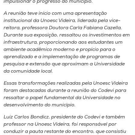
impulsionar o progresso do município.
Museu
A reunião teve início com uma apresentação
Unoesc
institucional da Unoesc Videira, liderada pela vice-
reitora, professora Doutora Carla Fabiana Cazella.
Store
Durante sua exposição, ressaltou os investimentos em
infraestrutura, proporcionando aos estudantes um
ambiente acadêmico moderno e propício para o
aprendizado e a implementação de programas de
Selecione
o idioma
pesquisa e extensão que aproximam a Universidade
da comunidade local.
Essas transformações realizadas pela Unoesc Videira
A+
foram destacadas durante a reunião do Codevi para
A-
ressaltar o papel fundamental da Universidade no
desenvolvimento do município.
Luiz Carlos Bondicz, presidente do Codevi e também
professor na Unoesc Videira, foi responsável por
conduzir a pauta restante do encontro, que consistiu