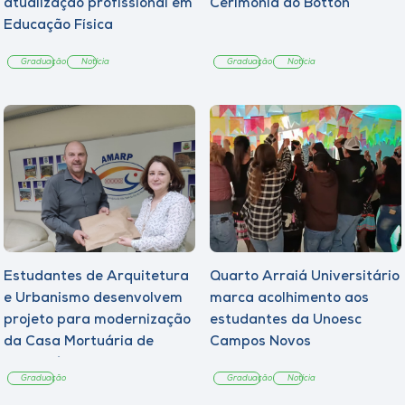
atualização profissional em
Cerimônia do Botton
Educação Física
Graduação
Notícia
Graduação
Notícia
Estudantes de Arquitetura
Quarto Arraiá Universitário
e Urbanismo desenvolvem
marca acolhimento aos
projeto para modernização
estudantes da Unoesc
da Casa Mortuária de
Campos Novos
Tangará
Graduação
Graduação
Notícia