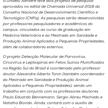
A Unoesc Xanxerê teve dois projetos de pesquisa
Museu
aprovados no edital de Chamada Universal 2016 do
Conselho Nacional de Desenvolvimento Científico e
Unoesc
Tecnológico (CNPq). As pesquisas serão desenvolvidas
Store
por professores pesquisadores e acadêmicos do
campus
, vinculados ao curso de graduação em
Medicina Veterinária e ao Mestrado em Sanidade e
Produção Animal Aplicados a Pequenas Propriedades,
Selecione
além de colaboradores externos.
o idioma
O projeto
Detecção Molecular de Parvovírus,
Circovírus e Leptospiras em Fetos Suínos Mumificados
na Região Sul do Brasil
é coordenado pelo professor
A+
doutor Alexandre Alberto Tonin (também coordenador
A-
do Mestrado em Sanidade e Produção Animal
Aplicados a Pequenas Propriedades), sendo um
trabalho em conjunto com os professores doutores
Paulo Eduardo Bennemann, Sergio Abreu Machado e
Natalha Biondo. Ainda, contará com o auxílio de