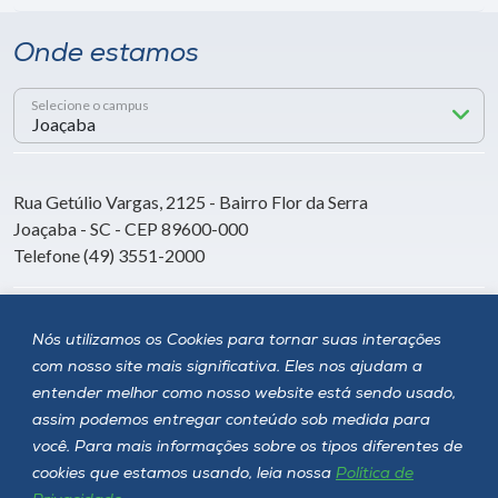
Onde estamos
Selecione o campus
Rua Getúlio Vargas, 2125 - Bairro Flor da Serra
Joaçaba - SC - CEP 89600-000
Telefone (49) 3551-2000
Siga a Unoesc
Nós utilizamos os Cookies para tornar suas interações
com nosso site mais significativa. Eles nos ajudam a
entender melhor como nosso website está sendo usado,
assim podemos entregar conteúdo sob medida para
você. Para mais informações sobre os tipos diferentes de
cookies que estamos usando, leia nossa
Política de