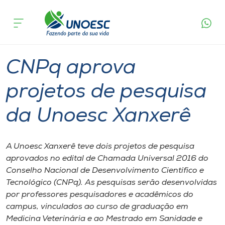
Página
O que
CNPq aprova projetos de pesquisa da
inicial
acontece
Unoesc Xanxerê
Cursos
Graduação
Pesquisa
Xanxerê
Onde estamos
CNPq aprova
Pesquisa
projetos de pesquisa
da Unoesc Xanxerê
Atendimento ao Estudante
Portal de Ensino
A Unoesc Xanxerê teve dois projetos de pesquisa
aprovados no edital de Chamada Universal 2016 do
Conselho Nacional de Desenvolvimento Científico e
A
Tecnológico (CNPq). As pesquisas serão desenvolvidas
Unoesc
por professores pesquisadores e acadêmicos do
campus, vinculados ao curso de graduação em
Internacionalização
Medicina Veterinária e ao Mestrado em Sanidade e