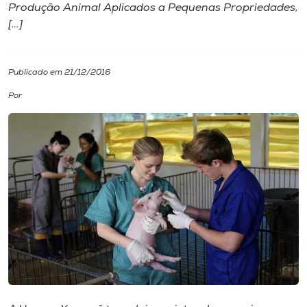
Produção Animal Aplicados a Pequenas Propriedades,
[…]
I.nova
Diplomados
Publicado em 21/12/2016
Por
Cultura
CPA
Biblioteca
Editora
Rádio