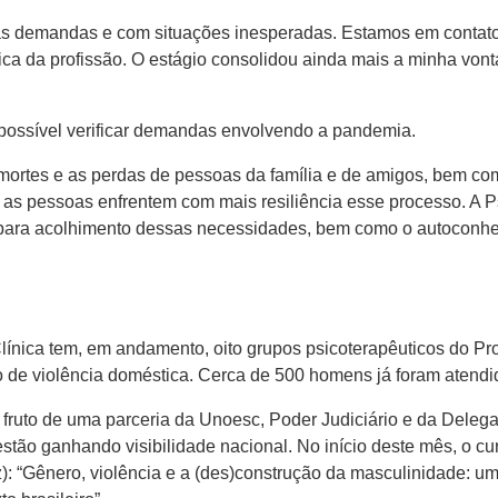
s demandas e com situações inesperadas. Estamos em contato 
ca da profissão. O estágio consolidou ainda mais a minha vont
é possível verificar demandas envolvendo a pandemia.
mortes e as perdas de pessoas da família e de amigos, bem co
e as pessoas enfrentem com mais resiliência esse processo. A P
 para acolhimento dessas necessidades, bem como o autoconhe
 Clínica tem, em andamento, oito grupos psicoterapêuticos do 
 de violência doméstica. Cerca de 500 homens já foram atendido
fruto de uma parceria da Unoesc, Poder Judiciário e da Delega
stão ganhando visibilidade nacional. No início deste mês, o c
: “Gênero, violência e a (des)construção da masculinidade: u