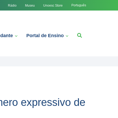
Português
Rádio
Museu
Unoesc Store
udante
Portal de Ensino
mero expressivo de