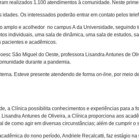
ram realizados 1.100 atendimentos à comunidade. Neste primeir
s idades. Os interessados poderão entrar em contato pelos tel
 amplo e acolhedor no campus A da Universidade, seguindo to
ntos individuais, uma sala de dinâmica, uma sala de estudos, s
os pacientes e acadêmicos.
sc São Miguel do Oeste, professora Lisandra Antunes de Olive
 comunidade durante a pandemia.
terna. Esteve presente atendendo de forma
on-line
, por meio 
, a Clínica possibilita conhecimentos e experiências para a fo
Lisandra Antunes de Oliveira, a Clínica proporciona aos acadêm
l de como agir em diversas circunstâncias; além de cumprir o 
 acadêmica do nono período, Andriele Recalcatti, faz estágio na