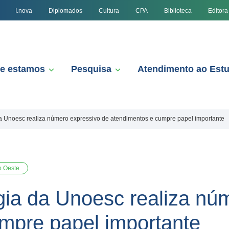
I.nova
Diplomados
Cultura
CPA
Biblioteca
Editora
e estamos
Pesquisa
Atendimento ao Est
da Unoesc realiza número expressivo de atendimentos e cumpre papel importante
o Oeste
ogia da Unoesc realiza nú
mpre papel importante