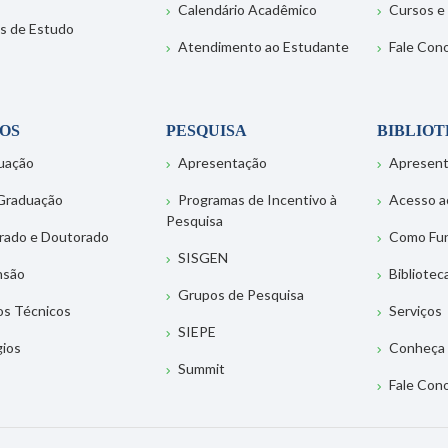
Calendário Acadêmico
Cursos e
s de Estudo
Atendimento ao Estudante
Fale Con
OS
PESQUISA
BIBLIO
uação
Apresentação
Apresen
Graduação
Programas de Incentivo à
Acesso a
Pesquisa
rado e Doutorado
Como Fu
SISGEN
nsão
Bibliotec
Grupos de Pesquisa
os Técnicos
Serviços
SIEPE
gios
Conheça 
Summit
Fale Con