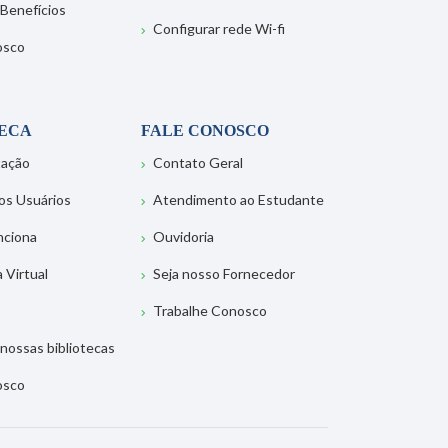
 Benefícios
Configurar rede Wi-fi
osco
TECA
FALE CONOSCO
tação
Contato Geral
os Usuários
Atendimento ao Estudante
nciona
Ouvidoria
a Virtual
Seja nosso Fornecedor
Trabalhe Conosco
nossas bibliotecas
osco