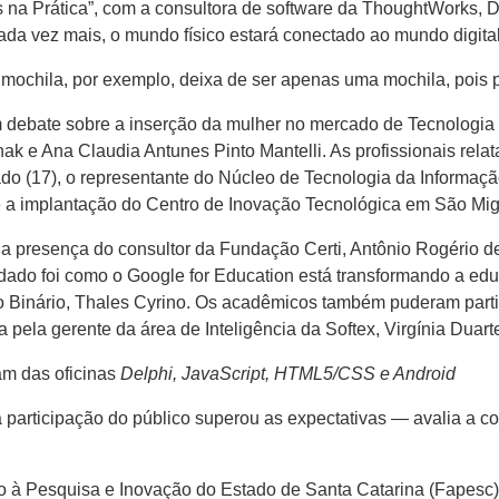
 na Prática”, com a consultora de software da ThoughtWorks, D
cada vez mais, o mundo físico estará conectado ao mundo digital
mochila, por exemplo, deixa de ser apenas uma mochila, pois p
 um debate sobre a inserção da mulher no mercado de Tecnologia 
k e Ana Claudia Antunes Pinto Mantelli. As profissionais rel
do (17), o representante do Núcleo de Tecnologia da Informaç
e a implantação do Centro de Inovação Tecnológica em São Mig
 presença do consultor da Fundação Certi, Antônio Rogério d
do foi como o Google for Education está transformando a educa
inário, Thales Cyrino. Os acadêmicos também puderam participa
a pela gerente da área de Inteligência da Softex, Virgínia Duart
am das oficinas
Delphi, JavaScript, HTML5/CSS e Android
a participação do público superou as expectativas — avalia a c
 à Pesquisa e Inovação do Estado de Santa Catarina (Fapesc)