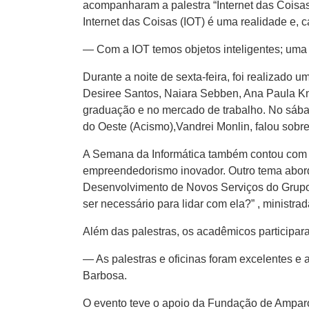
acompanharam a palestra “Internet das Coisas
Internet das Coisas (IOT) é uma realidade e, 
— Com a IOT temos objetos inteligentes; uma 
Durante a noite de sexta-feira, foi realizado
Desiree Santos, Naiara Sebben, Ana Paula Kna
graduação e no mercado de trabalho. No sába
do Oeste (Acismo),Vandrei Monlin, falou sobr
A Semana da Informática também contou com a
empreendedorismo inovador. Outro tema aborda
Desenvolvimento de Novos Serviços do Grupo B
ser necessário para lidar com ela?” , ministrad
Além das palestras, os acadêmicos participar
— As palestras e oficinas foram excelentes e 
Barbosa.
O evento teve o apoio da Fundação de Amparo