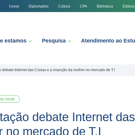
I.nova
Diplomados
Cultura
CPA
Biblioteca
Editora
e estamos
Pesquisa
Atendimento ao Est
debate Internet das Coisas e a inserção da mulher no mercado de T.I
 do Oeste
ação debate Internet das
r no mercado de T.I