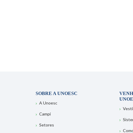
SOBRE A UNOESC
VENH
UNOE
A Unoesc
Vesti
Campi
Sist
Setores
Como