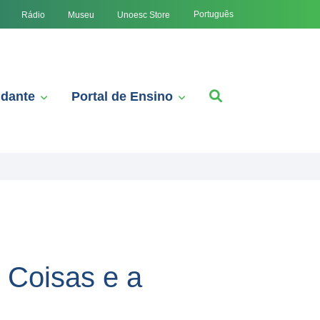
Português
Rádio
Museu
Unoesc Store
udante
Portal de Ensino
 Coisas e a