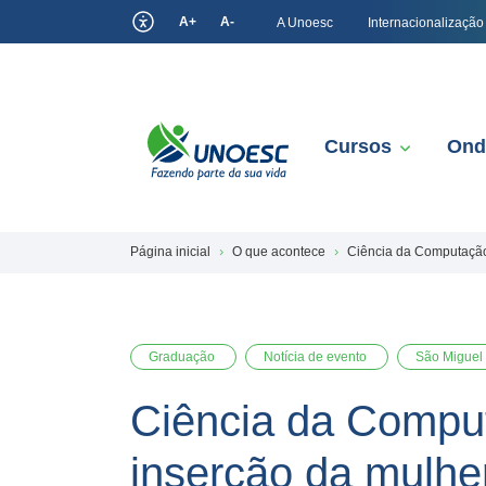
A+
A-
A Unoesc
Internacionalização
Cursos
Ond
Página inicial
O que acontece
Ciência da Computação 
Graduação
Notícia de evento
São Miguel
Ciência da Comput
inserção da mulhe