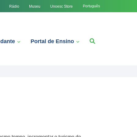
Português
Rádio
Museu
Unoesc Store
udante
Portal de Ensino
mesmo tempo, incrementar o turismo de