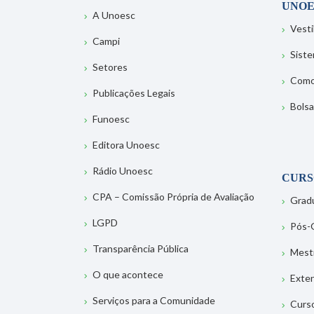
UNOE
A Unoesc
Vesti
Campi
Sist
Setores
Como
Publicações Legais
Bolsa
Funoesc
Editora Unoesc
Rádio Unoesc
CURS
CPA – Comissão Própria de Avaliação
Grad
LGPD
Pós-
Transparência Pública
Mest
O que acontece
Exte
Serviços para a Comunidade
Curs