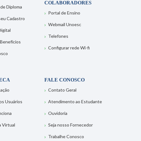
COLABORADORES
 de Diploma
Portal de Ensino
 seu Cadastro
Webmail Unoesc
igital
Telefones
 Benefícios
Configurar rede Wi-fi
osco
TECA
FALE CONOSCO
tação
Contato Geral
os Usuários
Atendimento ao Estudante
nciona
Ouvidoria
a Virtual
Seja nosso Fornecedor
Trabalhe Conosco