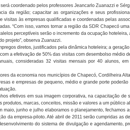
será coordenado pelos professores Jeancarlo Zuanazzi e Sérgio
ia da região; capacitar as organizações e seus profissionai
de visitas às empresas qualificadas e coordenadas pelas asso
nadas. “Com isso, vamos tornar a região da SDR Chapecó uma 
aralelos perceptíveis serão o incremento da ocupação hoteleira
do projeto”, observa Zuanazzi.
regos diretos, justificados pela dinâmica hoteleira; a geração
 com a efetivação de 50% das visitas com desembolso médio d
anuais, consideradas 32 visitas mensais por 40 alunos, em
tores da economia nos municípios de Chapecó, Cordilheira Alt
presas e empresas de pequeno, médio e grande porte poderão par
atuação.
nhos efetivos em sua imagem corporativa, na capacitação de
s produtos, marcas, conceitos, missão e valores a um público a
m maio, junho e julho elaboramos o planejamento, fechamos a
icação da empresa-piloto. Até abril de 2011 serão cumpridas as
 desenvolvimento do sistema de divulgação e agendamento, pr