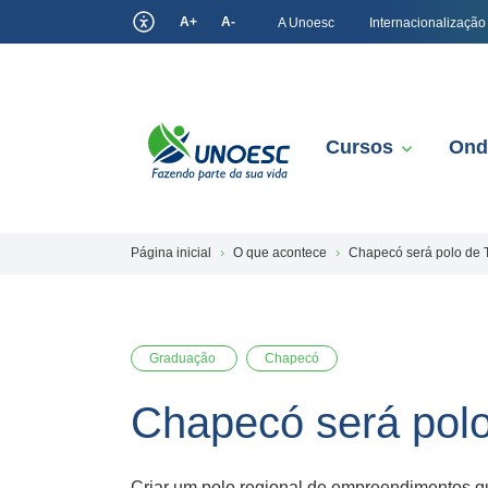
A+
A-
A Unoesc
Internacionalização
Cursos
Ond
Página inicial
O que acontece
Chapecó será polo de 
Graduação
Chapecó
Chapecó será polo
Criar um polo regional de empreendimentos qua