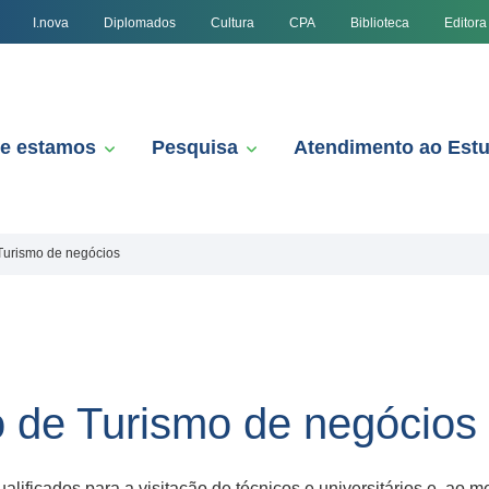
I.nova
Diplomados
Cultura
CPA
Biblioteca
Editora
e estamos
Pesquisa
Atendimento ao Est
Turismo de negócios
 de Turismo de negócios
lificados para a visitação de técnicos e universitários e, ao 