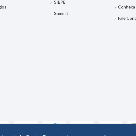
SIEPE
gios
Conheça 
Summit
Fale Con