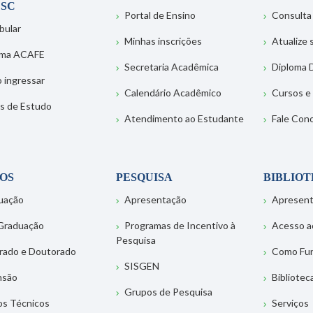
SC
Portal de Ensino
Consulta
bular
Minhas inscrições
Atualize
ema ACAFE
Secretaria Acadêmica
Diploma D
 ingressar
Calendário Acadêmico
Cursos e
s de Estudo
Atendimento ao Estudante
Fale Con
OS
PESQUISA
BIBLIO
uação
Apresentação
Apresen
Graduação
Programas de Incentivo à
Acesso a
Pesquisa
rado e Doutorado
Como Fu
SISGEN
nsão
Bibliotec
Grupos de Pesquisa
os Técnicos
Serviços