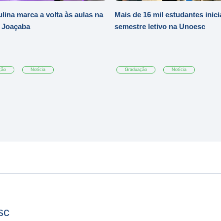
ulina marca a volta às aulas na
Mais de 16 mil estudantes inic
 Joaçaba
semestre letivo na Unoesc
ção
Notícia
Graduação
Notícia
sc