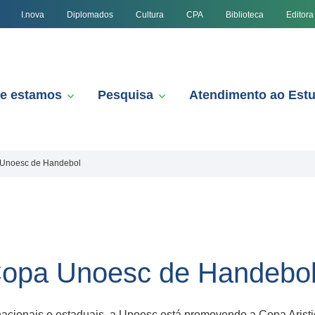
I.nova
Diplomados
Cultura
CPA
Biblioteca
Editora
e estamos
Pesquisa
Atendimento ao Est
Unoesc de Handebol
opa Unoesc de Handebo
nacionais e estaduais, a Unoesc está promovendo a Copa Aris