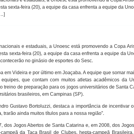
a sexta-feira (20), a equipe da casa enfrenta a equipe da Uno
[…]
 nacionais e estaduais, a Unoesc está promovendo a Copa Ar
ta sexta-feira (20), a equipe da casa enfrenta a equipe da Un
acontecerão no ginásio de esportes do Sesc.
pa em Videira e por último em Joaçaba. A equipe que somar mai
s equipes, que contam com muitos atletas acadêmicos da Un
o treino de preparação para os jogos universitários de Santa
rsitários brasileiros, em Campinas (SP).
dro Gustavo Bortoluzzi, destaca a importância de incentivar 
, trarão ainda muitos títulos para a nossa região”.
dos Jogos Abertos de Santa Catarina e, em 2008, dos Jogos 
campeã da Taça Brasil de Clubes, hepta-campeã Brasileira,