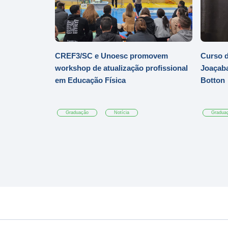
CREF3/SC e Unoesc promovem
Curso d
workshop de atualização profissional
Joaçaba
em Educação Física
Botton
Graduação
Notícia
Gradua