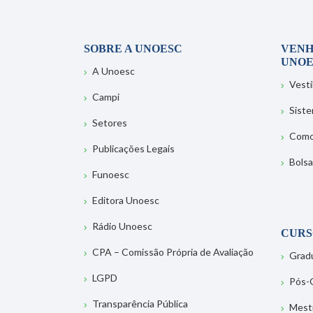
SOBRE A UNOESC
VENH
UNOE
A Unoesc
Vesti
Campi
Sist
Setores
Como
Publicações Legais
Bolsa
Funoesc
Editora Unoesc
Rádio Unoesc
CURS
CPA – Comissão Própria de Avaliação
Grad
LGPD
Pós-
Transparência Pública
Mest