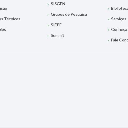
SISGEN
nsão
Bibliotec
Grupos de Pesquisa
os Técnicos
Serviços
SIEPE
gios
Conheça 
Summit
Fale Con