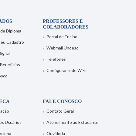
ADOS
PROFESSORES E
COLABORADORES
 de Diploma
Portal de Ensino
 seu Cadastro
Webmail Unoesc
igital
Telefones
 Benefícios
Configurar rede Wi-fi
osco
TECA
FALE CONOSCO
tação
Contato Geral
os Usuários
Atendimento ao Estudante
nciona
Ouvidoria