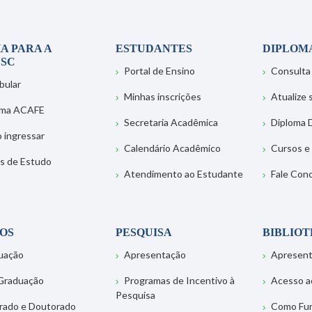
A PARA A
ESTUDANTES
DIPLOM
SC
Portal de Ensino
Consulta
bular
Minhas inscrições
Atualize
ema ACAFE
Secretaria Acadêmica
Diploma D
 ingressar
Calendário Acadêmico
Cursos e
s de Estudo
Atendimento ao Estudante
Fale Con
OS
PESQUISA
BIBLIO
uação
Apresentação
Apresen
Graduação
Programas de Incentivo à
Acesso a
Pesquisa
rado e Doutorado
Como Fu