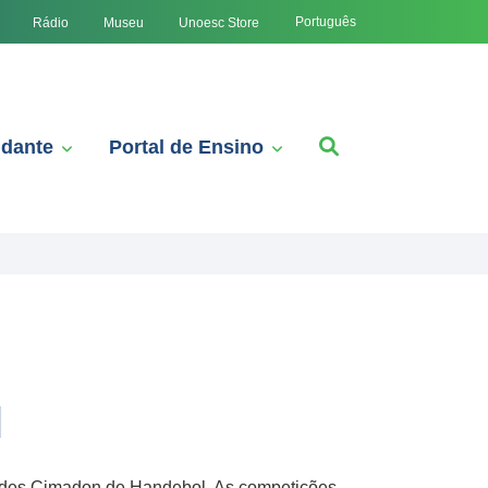
Português
Rádio
Museu
Unoesc Store
udante
Portal de Ensino
l
tides Cimadon de Handebol. As competições