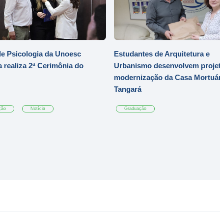
e Psicologia da Unoesc
Estudantes de Arquitetura e
 realiza 2ª Cerimônia do
Urbanismo desenvolvem projet
modernização da Casa Mortuár
Tangará
ção
Notícia
Graduação