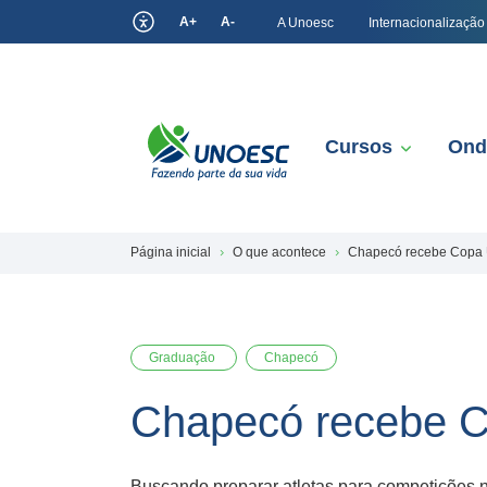
A+
A-
A Unoesc
Internacionalização
Cursos
Ond
Página inicial
O que acontece
Chapecó recebe Copa 
Graduação
Chapecó
Chapecó recebe C
Buscando preparar atletas para competições 