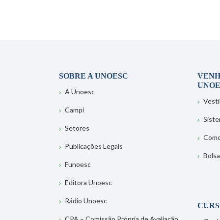
SOBRE A UNOESC
VENH
UNOE
A Unoesc
Vesti
Campi
Sist
Setores
Como
Publicações Legais
Bolsa
Funoesc
Editora Unoesc
Rádio Unoesc
CURS
CPA – Comissão Própria de Avaliação