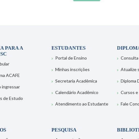
A PARA A
ESTUDANTES
DIPLOM
SC
Portal de Ensino
Consulta
bular
Minhas inscrições
Atualize
ema ACAFE
Secretaria Acadêmica
Diploma D
 ingressar
Calendário Acadêmico
Cursos e
s de Estudo
Atendimento ao Estudante
Fale Con
OS
PESQUISA
BIBLIO