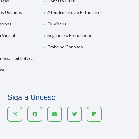
tação
Contato Geral
os Usuários
Atendimento ao Estudante
nciona
Ouvidoria
a Virtual
Seja nosso Fornecedor
Trabalhe Conosco
nossas bibliotecas
osco
Siga a Unoesc