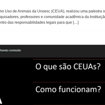
a no Uso de Animais da Unoesc (CEUA), realizou uma palestra on
quisadores, professores e comunidade acadêmica da Instituiçã
tro das responsabilidades legais para que […]