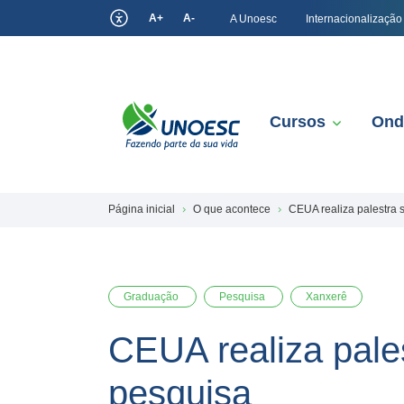
A+
A-
A Unoesc
Internacionalização
Cursos
Ond
Página inicial
O que acontece
CEUA realiza palestra 
Graduação
Pesquisa
Xanxerê
CEUA realiza pales
pesquisa