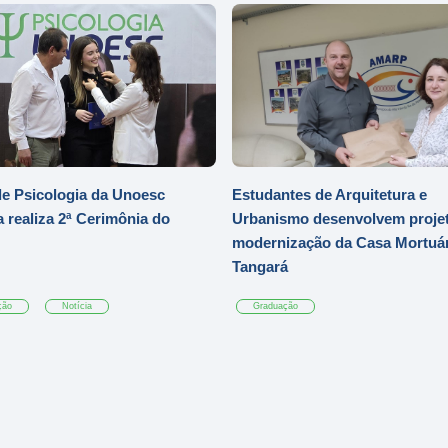
e Psicologia da Unoesc
Estudantes de Arquitetura e
 realiza 2ª Cerimônia do
Urbanismo desenvolvem projet
modernização da Casa Mortuár
Tangará
ção
Notícia
Graduação