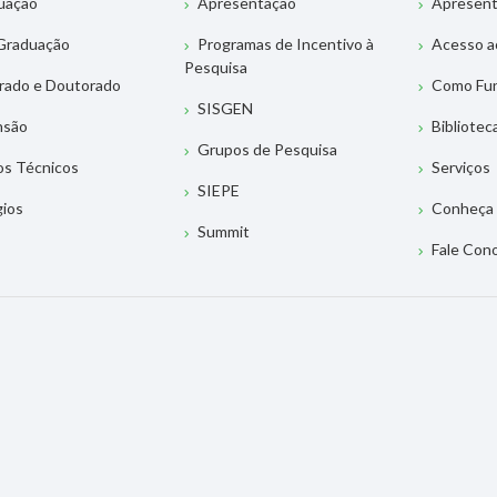
uação
Apresentação
Apresen
Graduação
Programas de Incentivo à
Acesso a
Pesquisa
rado e Doutorado
Como Fu
SISGEN
nsão
Bibliotec
Grupos de Pesquisa
os Técnicos
Serviços
SIEPE
gios
Conheça 
Summit
Fale Con