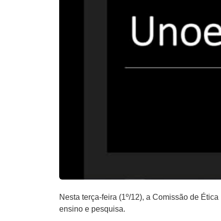
Nesta terça-feira (1º/12), a Comissão de Étic
ensino e pesquisa.