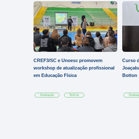
CREF3/SC e Unoesc promovem
Curso d
workshop de atualização profissional
Joaçaba
em Educação Física
Botton
Graduação
Notícia
Gradua