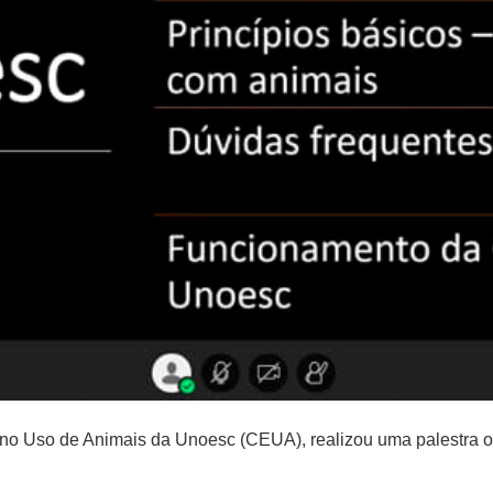
a no Uso de Animais da Unoesc (CEUA), realizou uma palestra on