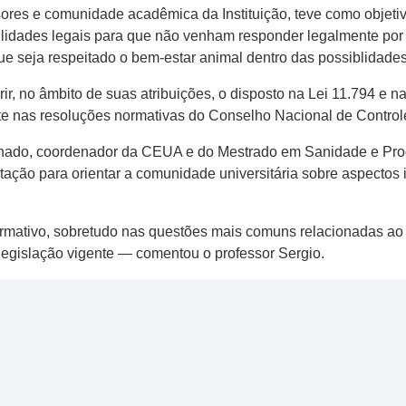
sores e comunidade acadêmica da Instituição, teve como objet
lidades legais para que não venham responder legalmente por
ue seja respeitado o bem-estar animal dentro das possiblidades
, no âmbito de suas atribuições, o disposto na Lei 11.794 e n
te nas resoluções normativas do Conselho Nacional de Contro
achado, coordenador da CEUA e do Mestrado em Sanidade e Pr
ção para orientar a comunidade universitária sobre aspectos i
rmativo, sobretudo nas questões mais comuns relacionadas ao 
 legislação vigente — comentou o professor Sergio.