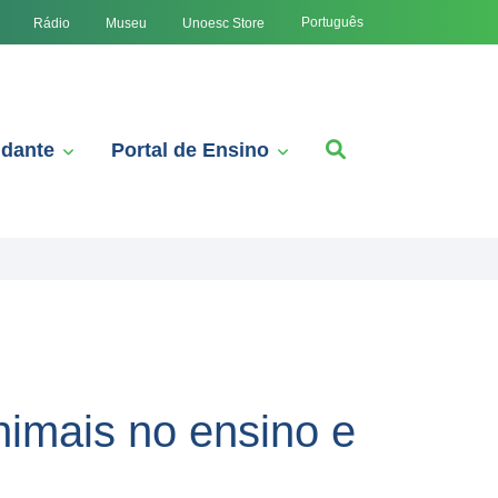
Português
Rádio
Museu
Unoesc Store
udante
Portal de Ensino
nimais no ensino e