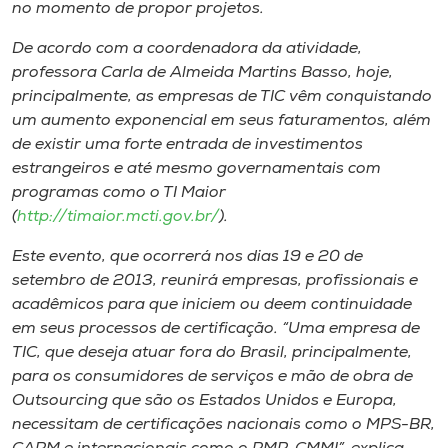
Museu
no momento de propor projetos.
De acordo com a coordenadora da atividade,
Unoesc
professora Carla de Almeida Martins Basso, hoje,
Store
principalmente, as empresas de TIC vêm conquistando
um aumento exponencial em seus faturamentos, além
de existir uma forte entrada de investimentos
estrangeiros e até mesmo governamentais com
Selecione
programas como o TI Maior
o idioma
(
http://timaior.mcti.gov.br/
).
Este evento, que ocorrerá nos dias 19 e 20 de
setembro de 2013, reunirá empresas, profissionais e
A+
acadêmicos para que iniciem ou deem continuidade
A-
em seus processos de certificação. “Uma empresa de
TIC, que deseja atuar fora do Brasil, principalmente,
para os consumidores de serviços e mão de obra de
Outsourcing que são os Estados Unidos e Europa,
necessitam de certificações nacionais como o MPS-BR,