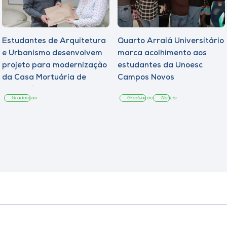
Estudantes de Arquitetura
Quarto Arraiá Universitário
e Urbanismo desenvolvem
marca acolhimento aos
projeto para modernização
estudantes da Unoesc
da Casa Mortuária de
Campos Novos
Tangará
Graduação
Graduação
Notícia