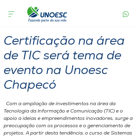
Página
O que
Certificação na área de TIC será tema de
inicial
acontece
evento na Unoesc Chapecó
Cursos
Graduação
Chapecó
Onde estamos
Certificação na área
Pesquisa
de TIC será tema de
evento na Unoesc
Atendimento ao Estudante
Chapecó
Portal de Ensino
Com a ampliação de investimentos na área da
A
Tecnologia da Informação e Comunicação (TIC) e o
Unoesc
apoio a ideias e empreendimentos inovadores, surge a
preocupação com os processos e o gerenciamento de
Internacionalização
projetos. A partir desta tendência, o curso de Sistemas