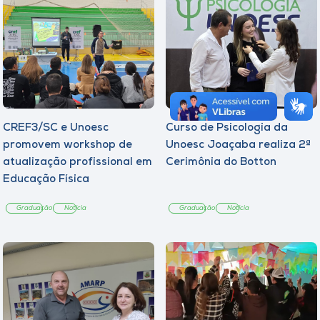
CREF3/SC e Unoesc
Curso de Psicologia da
promovem workshop de
Unoesc Joaçaba realiza 2ª
atualização profissional em
Cerimônia do Botton
Educação Física
Graduação
Notícia
Graduação
Notícia