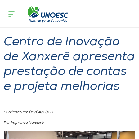
Página inicial
O que acontece
Centro de Inovação de Xanxerê aprese
Cursos
Notícia
Inovação
Xanxerê
Onde estamos
Centro de Inovação
Pesquisa
de Xanxerê apresenta
prestação de contas
Atendimento ao Estudante
e projeta melhorias
Portal de Ensino
A
Publicado em 08/04/2026
Unoesc
Por Imprensa Xanxerê
Internacionalização