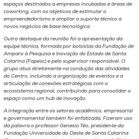
Museu
espaços destinados a empresas incubadas e áreas de
coworking, com os objetivos de estimular o
empreendedorismo e ampliar o suporte técnico a
Unoesc
novos negócios de base tecnológica.
Store
Outro destaque da reunião foi a apresentação da
equipe técnica, formada por bolsistas da Fundação de
Amparo à Pesquisa e Inovação do Estado de Santa
Selecione
Catarina (Fapesc) e pelo supervisor responsável. O
o idioma
grupo atua diretamente na condução das atividades
do Centro, incluindo a organização de eventos e a
articulação de conexões estratégicas com o
ecossistema regional, contribuindo para consolidar o
A+
espaço como um hub de inovação.
A-
A integração entre os setores acadêmico, empresarial
e governamental também foi enfatizada. Fizeram uso
da palavra o professor Genesio Téo, presidente da
Fundação Universidade do Oeste de Santa Catarina