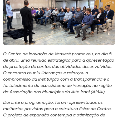
I.nova
Diplomados
Cultura
O Centro de Inovação de Xanxerê promoveu, no dia 8
CPA
de abril, uma reunião estratégica para a apresentação
da prestação de contas das atividades desenvolvidas.
O encontro reuniu lideranças e reforçou o
Biblioteca
compromisso da instituição com a transparência e o
fortalecimento do ecossistema de inovação na região
Editora
da Associação dos Municípios do Alto Irani (AMAI).
Durante a programação, foram apresentadas as
Rádio
melhorias previstas para a estrutura física do Centro.
O projeto de expansão contempla a otimização de