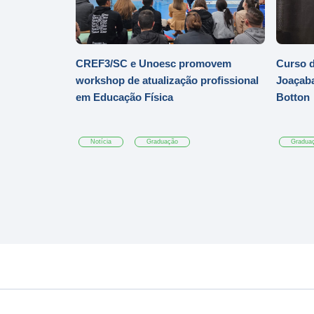
CREF3/SC e Unoesc promovem
Curso d
workshop de atualização profissional
Joaçaba
em Educação Física
Botton
Notícia
Graduação
Gradua