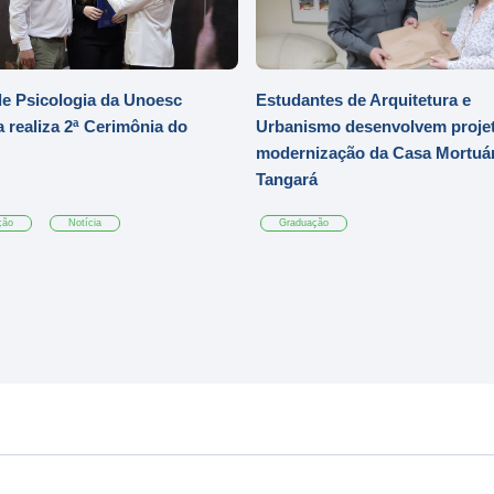
e Psicologia da Unoesc
Estudantes de Arquitetura e
 realiza 2ª Cerimônia do
Urbanismo desenvolvem projet
modernização da Casa Mortuár
Tangará
ção
Notícia
Graduação