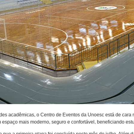
dades acadêmicas, o Centro de Eventos da Unoesc está de cara
m espaço mais moderno, seguro e confortável, beneficiando estu
 que a primeira etapa foi concluída neste mês de julho. Além d