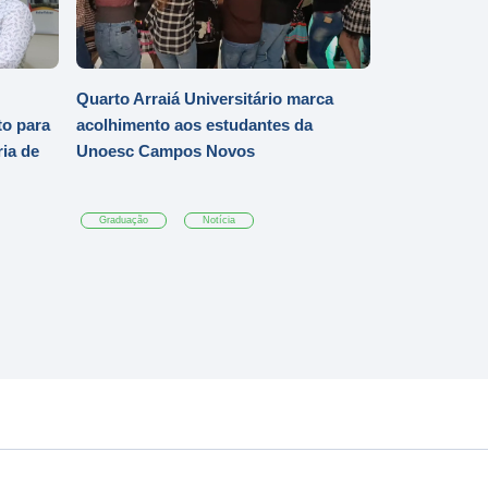
Quarto Arraiá Universitário marca
o para
acolhimento aos estudantes da
ia de
Unoesc Campos Novos
Graduação
Notícia