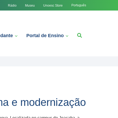
Português
Rádio
Museu
Unoesc Store
udante
Portal de Ensino
ma e modernização
 nova. Localizada no campus de Joaçaba, a