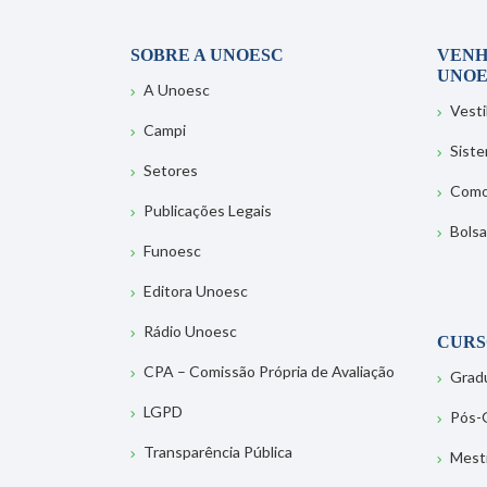
SOBRE A UNOESC
VENH
UNOE
A Unoesc
Vesti
Campi
Sist
Setores
Como
Publicações Legais
Bolsa
Funoesc
Editora Unoesc
Rádio Unoesc
CURS
CPA – Comissão Própria de Avaliação
Grad
LGPD
Pós-
Transparência Pública
Mest