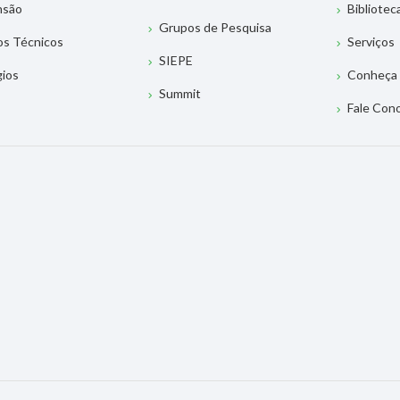
nsão
Bibliotec
Grupos de Pesquisa
os Técnicos
Serviços
SIEPE
gios
Conheça 
Summit
Fale Con