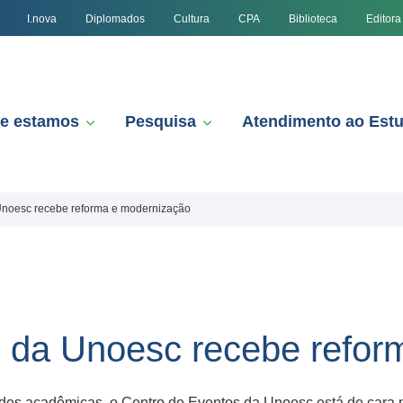
I.nova
Diplomados
Cultura
CPA
Biblioteca
Editora
e estamos
Pesquisa
Atendimento ao Est
Unoesc recebe reforma e modernização
s da Unoesc recebe refor
dades acadêmicas, o Centro de Eventos da Unoesc está de cara