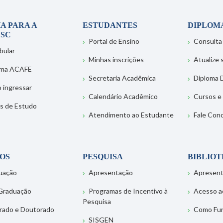
A PARA A
ESTUDANTES
DIPLOM
SC
Portal de Ensino
Consulta
bular
Minhas inscrições
Atualize
ema ACAFE
Secretaria Acadêmica
Diploma D
 ingressar
Calendário Acadêmico
Cursos e
s de Estudo
Atendimento ao Estudante
Fale Con
OS
PESQUISA
BIBLIO
uação
Apresentação
Apresen
Graduação
Programas de Incentivo à
Acesso a
Pesquisa
rado e Doutorado
Como Fu
SISGEN