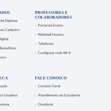
ADOS
PROFESSORES E
COLABORADORES
 de Diploma
Portal de Ensino
 seu Cadastro
Webmail Unoesc
igital
Telefones
 Benefícios
Configurar rede Wi-fi
osco
TECA
FALE CONOSCO
tação
Contato Geral
os Usuários
Atendimento ao Estudante
nciona
Ouvidoria