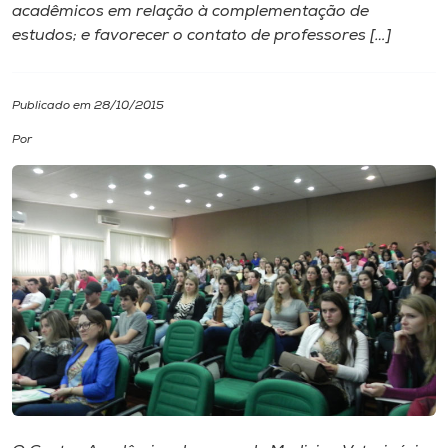
acadêmicos em relação à complementação de
estudos; e favorecer o contato de professores […]
I.nova
Diplomados
Publicado em 28/10/2015
Por
Cultura
CPA
Biblioteca
Editora
Rádio