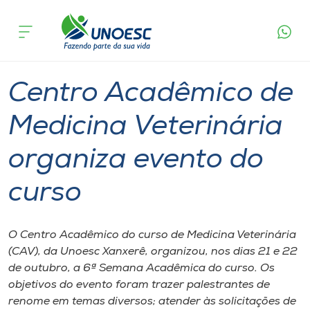
Página
O que
Centro Acadêmico de Medicina Veterinária
inicial
acontece
organiza evento do curso
Cursos
Graduação
Notícia de evento
Xanxerê
Onde estamos
Centro Acadêmico de
Pesquisa
Medicina Veterinária
organiza evento do
Atendimento ao Estudante
curso
Portal de Ensino
O Centro Acadêmico do curso de Medicina Veterinária
A
(CAV), da Unoesc Xanxerê, organizou, nos dias 21 e 22
Unoesc
de outubro, a 6ª Semana Acadêmica do curso. Os
objetivos do evento foram trazer palestrantes de
Internacionalização
renome em temas diversos; atender às solicitações de