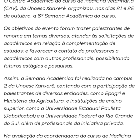
O Centro Acadêmico do curso de Medicina Veterinária
Museu
(CAV), da Unoesc Xanxerê, organizou, nos dias 21 e 22
de outubro, a 6ª Semana Acadêmica do curso.
Unoesc
Os objetivos do evento foram trazer palestrantes de
Store
renome em temas diversos; atender às solicitações de
acadêmicos em relação à complementação de
estudos; e favorecer o contato de professores e
acadêmicos com outros profissionais, possibilitando
Selecione
o idioma
futuros estágios e pesquisas.
Assim, a Semana Acadêmica foi realizada no
campus
2 da Unoesc Xanxerê, contando com a participação de
A+
palestrantes de diversas entidades, como Epagri e
A-
Ministério da Agricultura, e instituições de ensino
superior, como a Universidade Estadual Paulista
(Jaboticabal) e a Universidade Federal do Rio Grande
do Sul, além de profissionais da iniciativa privada.
Na avaliação da coordenadora do curso de Medicina