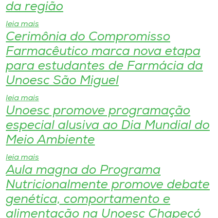
Museu
da região
leia mais
Unoesc
Cerimônia do Compromisso
Store
Farmacêutico marca nova etapa
para estudantes de Farmácia da
Unoesc São Miguel
Selecione
leia mais
o idioma
Unoesc promove programação
especial alusiva ao Dia Mundial do
Meio Ambiente
A+
A-
leia mais
Aula magna do Programa
Nutricionalmente promove debate
genética, comportamento e
alimentação na Unoesc Chapecó