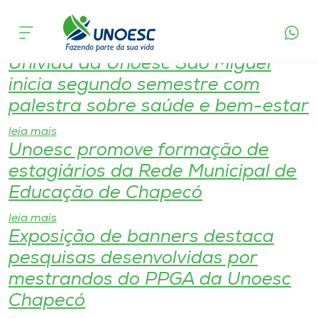
Página de Listagem por
Cursos
categorias
Univida da Unoesc São Miguel
Onde estamos
inicia segundo semestre com
palestra sobre saúde e bem-estar
Pesquisa
leia mais
Unoesc promove formação de
Atendimento ao Estudante
estagiários da Rede Municipal de
Educação de Chapecó
Portal de Ensino
leia mais
Exposição de banners destaca
A
pesquisas desenvolvidas por
Unoesc
mestrandos do PPGA da Unoesc
Chapecó
Internacionalização