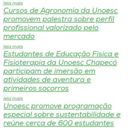
leia mais
Cursos de Agronomia da Unoesc
I.nova
promovem palestra sobre perfil
profissional valorizado pelo
Diplomados
mercado
Cultura
leia mais
Estudantes de Educação Física e
Fisioterapia da Unoesc Chapecó
CPA
participam de imersão em
atividades de aventura e
Biblioteca
primeiros socorros
Editora
leia mais
Unoesc promove programação
Rádio
especial sobre sustentabilidade e
reúne cerca de 600 estudantes