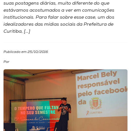
suas postagens diárias, muito diferente do que
estávamos acostumados a ver em comunicações
I.nova
institucionais. Para falar sobre esse case, um dos
idealizadores das mídias sociais da Prefeitura de
Diplomados
Curitiba, […]
Cultura
Publicado em 25/10/2016
Por
CPA
Biblioteca
Editora
Rádio