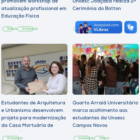
promovem workshop de
Unoesc Joaçaba realiza 2ª
atualização profissional em
Cerimônia do Botton
Educação Física
Notícia
Graduação
Graduação
Notícia
Estudantes de Arquitetura
Quarto Arraiá Universitário
e Urbanismo desenvolvem
marca acolhimento aos
projeto para modernização
estudantes da Unoesc
da Casa Mortuária de
Campos Novos
Tangará
Graduação
Graduação
Notícia