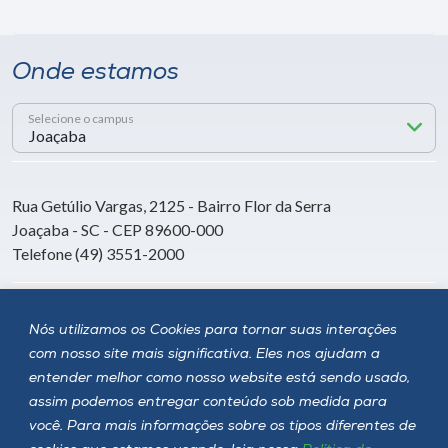
Onde estamos
Selecione o campus
Rua Getúlio Vargas, 2125 - Bairro Flor da Serra
Joaçaba - SC - CEP 89600-000
Telefone (49) 3551-2000
Siga a Unoesc
Nós utilizamos os Cookies para tornar suas interações
com nosso site mais significativa. Eles nos ajudam a
entender melhor como nosso website está sendo usado,
assim podemos entregar conteúdo sob medida para
você. Para mais informações sobre os tipos diferentes de