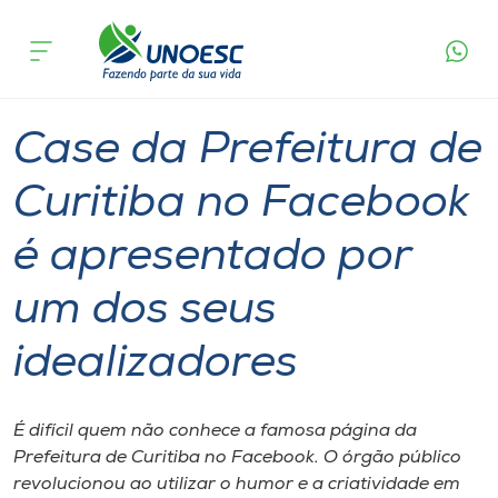
Página
O que
Case da Prefeitura de Curitiba no Facebook é
inicial
acontece
apresentado por um dos seus idealizadores
Cursos
Graduação
Notícia de evento
Joaçaba
Onde estamos
Case da Prefeitura de
Pesquisa
Curitiba no Facebook
é apresentado por
Atendimento ao Estudante
um dos seus
Portal de Ensino
idealizadores
A
Unoesc
É difícil quem não conhece a famosa página da
Prefeitura de Curitiba no Facebook. O órgão público
Internacionalização
revolucionou ao utilizar o humor e a criatividade em