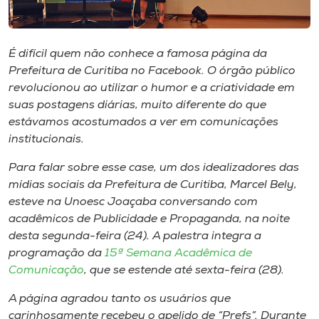
Museu
Unoesc
É difícil quem não conhece a famosa página da
Store
Prefeitura de Curitiba no Facebook. O órgão público
revolucionou ao utilizar o humor e a criatividade em
suas postagens diárias, muito diferente do que
estávamos acostumados a ver em comunicações
Selecione
institucionais.
o idioma
Para falar sobre esse
case
, um dos idealizadores das
mídias sociais da Prefeitura de Curitiba, Marcel Bely,
esteve na Unoesc Joaçaba conversando com
A+
acadêmicos de Publicidade e Propaganda, na noite
A-
desta segunda-feira (24). A palestra integra a
programação da
15ª Semana Acadêmica de
Comunicação
, que se estende até sexta-feira (28).
A página agradou tanto os usuários que
carinhosamente recebeu o apelido de “Prefs”. Durante