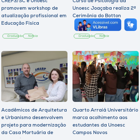
CREF3/SC e Unoesc
Curso de Psicologia da
promovem workshop de
Unoesc Joaçaba realiza 2ª
atualização profissional em
Cerimônia do Botton
Educação Física
Graduação
Notícia
Graduação
Notícia
Acadêmicos de Arquitetura
Quarto Arraiá Universitário
e Urbanismo desenvolvem
marca acolhimento aos
projeto para modernização
estudantes da Unoesc
da Casa Mortuária de
Campos Novos