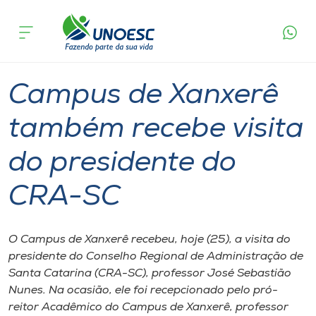
Página
O que
Campus de Xanxerê também recebe visita do
inicial
acontece
presidente do CRA-SC
Cursos
Graduação
Xanxerê
Onde estamos
Campus de Xanxerê
Pesquisa
também recebe visita
do presidente do
Atendimento ao Estudante
CRA-SC
Portal de Ensino
O Campus de Xanxerê recebeu, hoje (25), a visita do
A
presidente do Conselho Regional de Administração de
Unoesc
Santa Catarina (CRA-SC), professor José Sebastião
Nunes. Na ocasião, ele foi recepcionado pelo pró-
Internacionalização
reitor Acadêmico do Campus de Xanxerê, professor