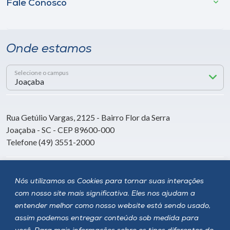
Fale Conosco
Onde estamos
Selecione o campus
Rua Getúlio Vargas, 2125 - Bairro Flor da Serra
Joaçaba - SC - CEP 89600-000
Telefone (49) 3551-2000
Siga a Unoesc
Nós utilizamos os Cookies para tornar suas interações
com nosso site mais significativa. Eles nos ajudam a
entender melhor como nosso website está sendo usado,
assim podemos entregar conteúdo sob medida para