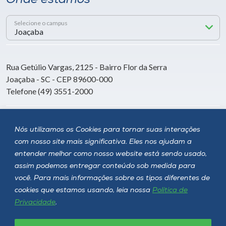
Onde estamos
Selecione o campus
Rua Getúlio Vargas, 2125 - Bairro Flor da Serra
Joaçaba - SC - CEP 89600-000
Telefone (49) 3551-2000
Siga a Unoesc
Nós utilizamos os Cookies para tornar suas interações
com nosso site mais significativa. Eles nos ajudam a
entender melhor como nosso website está sendo usado,
assim podemos entregar conteúdo sob medida para
você. Para mais informações sobre os tipos diferentes de
cookies que estamos usando, leia nossa
Política de
Privacidade
.