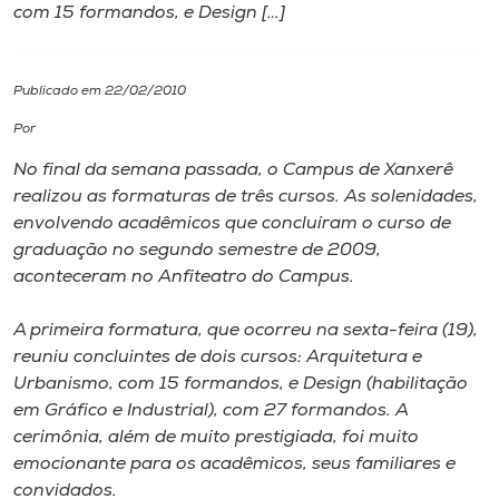
com 15 formandos, e Design […]
I.nova
Publicado em 22/02/2010
Diplomados
Por
No final da semana passada, o Campus de Xanxerê
Cultura
realizou as formaturas de três cursos. As solenidades,
envolvendo acadêmicos que concluíram o curso de
CPA
graduação no segundo semestre de 2009,
aconteceram no Anfiteatro do Campus.
Biblioteca
A primeira formatura, que ocorreu na sexta-feira (19),
reuniu concluintes de dois cursos: Arquitetura e
Editora
Urbanismo, com 15 formandos, e Design (habilitação
em Gráfico e Industrial), com 27 formandos. A
cerimônia, além de muito prestigiada, foi muito
Rádio
emocionante para os acadêmicos, seus familiares e
convidados.