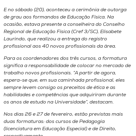
Museu
E no sábado (20), aconteceu a cerimônia de outorga
de grau aos formandos de Educação Física. Na
Unoesc
ocasião, estava presente a conselheira do Conselho
Store
Regional de Educação Física (Cref 3/SC), Elisabete
Laurindo, que realizou a entrega do registro
profissional aos 40 novos profissionais da área.
Selecione
Para os coordenadores dos três cursos, a formatura
o idioma
significa a responsabilidade de colocar no mercado de
trabalho novos profissionais. “A partir de agora,
espera-se que, em sua caminhada profissional, eles
sempre levem consigo os preceitos de ética e as
A+
habilidades e competências que adquiriram durante
A-
os anos de estudo na Universidade”, destacam.
Nos dias 26 e 27 de fevereiro, estão previstas mais
duas formaturas: dos cursos de Pedagogia
(licenciatura em Educação Especial) e de Direito,