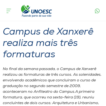
Página
O que
Campus de Xanxerê realiza mais três
inicial
acontece
formaturas
Cursos
Graduação
Xanxerê
Onde estamos
Campus de Xanxerê
Pesquisa
realiza mais três
formaturas
Atendimento ao Estudante
Portal de Ensino
No final da semana passada, o Campus de Xanxerê
realizou as formaturas de três cursos. As solenidades,
envolvendo acadêmicos que concluíram o curso de
A
graduação no segundo semestre de 2009,
Unoesc
aconteceram no Anfiteatro do Campus.A primeira
formatura, que ocorreu na sexta-feira (19), reuniu
Internacionalização
concluintes de dois cursos: Arquitetura e Urbanismo,