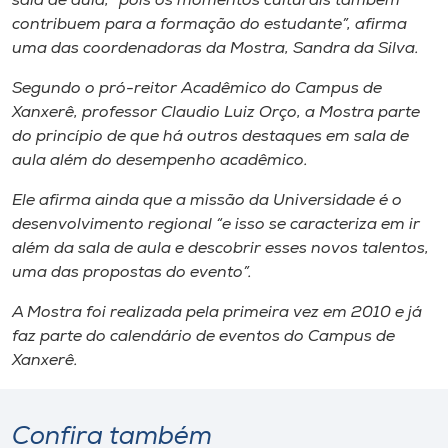
sala de aula, “pois os momentos culturais também
Museu
contribuem para a formação do estudante”, afirma
uma das coordenadoras da Mostra, Sandra da Silva.
Unoesc
Segundo o pró-reitor Acadêmico do Campus de
Store
Xanxerê, professor Claudio Luiz Orço, a Mostra parte
do princípio de que há outros destaques em sala de
aula além do desempenho acadêmico.
Selecione
Ele afirma ainda que a missão da Universidade é o
o idioma
desenvolvimento regional “e isso se caracteriza em ir
além da sala de aula e descobrir esses novos talentos,
uma das propostas do evento”.
A+
A Mostra foi realizada pela primeira vez em 2010 e já
A-
faz parte do calendário de eventos do Campus de
Xanxerê.
Confira também