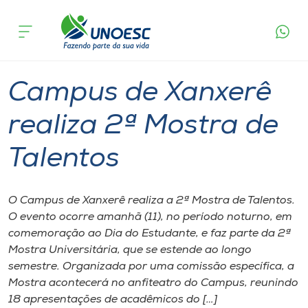
Página
O que
Campus de Xanxerê realiza 2ª Mostra de
inicial
acontece
Talentos
Cursos
Graduação
Xanxerê
Onde estamos
Campus de Xanxerê
Pesquisa
realiza 2ª Mostra de
Talentos
Atendimento ao Estudante
Portal de Ensino
O Campus de Xanxerê realiza a 2ª Mostra de Talentos.
O evento ocorre amanhã (11), no período noturno, em
comemoração ao Dia do Estudante, e faz parte da 2ª
A
Mostra Universitária, que se estende ao longo
Unoesc
semestre. Organizada por uma comissão específica, a
Mostra acontecerá no anfiteatro do Campus, reunindo
Internacionalização
18 apresentações de acadêmicos do […]