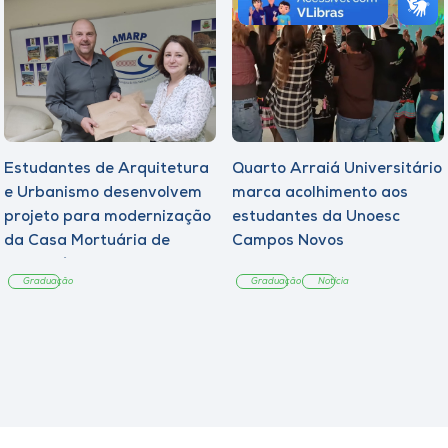
Estudantes de Arquitetura
Quarto Arraiá Universitário
e Urbanismo desenvolvem
marca acolhimento aos
projeto para modernização
estudantes da Unoesc
da Casa Mortuária de
Campos Novos
Tangará
Graduação
Graduação
Notícia