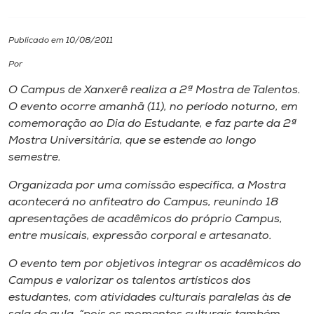
I.nova
Publicado em 10/08/2011
Por
Diplomados
O Campus de Xanxerê realiza a 2ª Mostra de Talentos.
O evento ocorre amanhã (11), no período noturno, em
Cultura
comemoração ao Dia do Estudante, e faz parte da 2ª
Mostra Universitária, que se estende ao longo
CPA
semestre.
Organizada por uma comissão específica, a Mostra
Biblioteca
acontecerá no anfiteatro do Campus, reunindo 18
apresentações de acadêmicos do próprio Campus,
entre musicais, expressão corporal e artesanato.
Editora
O evento tem por objetivos integrar os acadêmicos do
Rádio
Campus e valorizar os talentos artísticos dos
estudantes, com atividades culturais paralelas às de