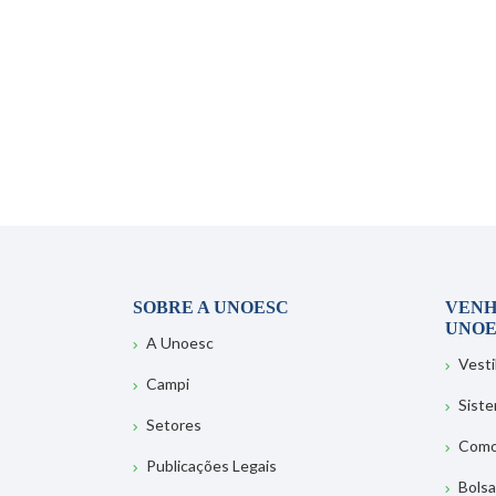
SOBRE A UNOESC
VENH
UNOE
A Unoesc
Vesti
Campi
Sist
Setores
Como
Publicações Legais
Bolsa