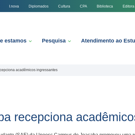
I.nova
Diplomados
Cultura
CPA
Biblioteca
Editora
e estamos
Pesquisa
Atendimento ao Est
cepciona acadêmicos ingressantes
a recepciona acadêmicos
studante (SAE) da Unoesc Campus de Joaçaba promoveu uma r