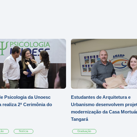
e Psicologia da Unoesc
Estudantes de Arquitetura e
 realiza 2ª Cerimônia do
Urbanismo desenvolvem projet
modernização da Casa Mortuár
Tangará
ção
Notícia
Graduação