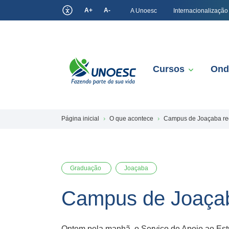
A+
A-
A Unoesc
Internacionalização
Cursos
Ond
Página inicial
O que acontece
Campus de Joaçaba re
Graduação
Joaçaba
Campus de Joaçab
Ontem pela manhã, o Serviço de Apoio ao E