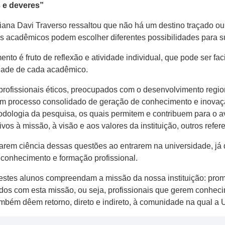
 e deveres”
ciana Davi Traverso ressaltou que não há um destino traçado ou 
s acadêmicos podem escolher diferentes possibilidades para su
to é fruto de reflexão e atividade individual, que pode ser fac
idade de cada acadêmico.
profissionais éticos, preocupados com o desenvolvimento region
 um processo consolidado de geração de conhecimento e inovaç
odologia da pesquisa, os quais permitem e contribuem para o a
os à missão, à visão e aos valores da instituição, outros refe
arem ciência dessas questões ao entrarem na universidade, já 
conhecimento e formação profissional.
e estes alunos compreendam a missão da nossa instituição: pro
dos com esta missão, ou seja, profissionais que gerem conhec
mbém dêem retorno, direto e indireto, à comunidade na qual a U