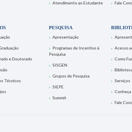
Atendimento ao Estudante
Fale Con
OS
PESQUISA
BIBLIO
uação
Apresentação
Apresen
Graduação
Programas de Incentivo à
Acesso a
Pesquisa
rado e Doutorado
Como Fu
SISGEN
nsão
Bibliotec
Grupos de Pesquisa
os Técnicos
Serviços
SIEPE
gios
Conheça 
Summit
Fale Con