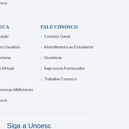
osco
TECA
FALE CONOSCO
tação
Contato Geral
os Usuários
Atendimento ao Estudante
nciona
Ouvidoria
a Virtual
Seja nosso Fornecedor
Trabalhe Conosco
nossas bibliotecas
osco
Siga a Unoesc