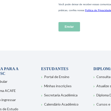
A PARA A
ESTUDANTES
DIPLOM
SC
Portal de Ensino
Consulta
bular
Minhas inscrições
Atualize
ema ACAFE
Secretaria Acadêmica
Diploma D
 ingressar
Calendário Acadêmico
Cursos e
s de Estudo