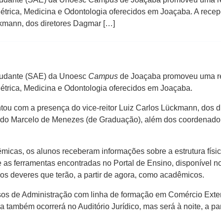
étrica, Medicina e Odontologia oferecidos em Joaçaba. A recepç
ckmann, dos diretores Dagmar […]
tudante (SAE) da Unoesc
Campus
de Joaçaba promoveu uma re
létrica, Medicina e Odontologia oferecidos em Joaçaba.
ntou com a presença do vice-reitor Luiz Carlos Lückmann, dos 
do Marcelo de Menezes (de Graduação), além dos coordenadore
icas, os alunos receberam informações sobre a estrutura físi
 as ferramentas encontradas no Portal de Ensino, disponível no 
 os deveres que terão, a partir de agora, como acadêmicos.
sos de Administração com linha de formação em Comércio Ext
ambém ocorrerá no Auditório Jurídico, mas será à noite, a par