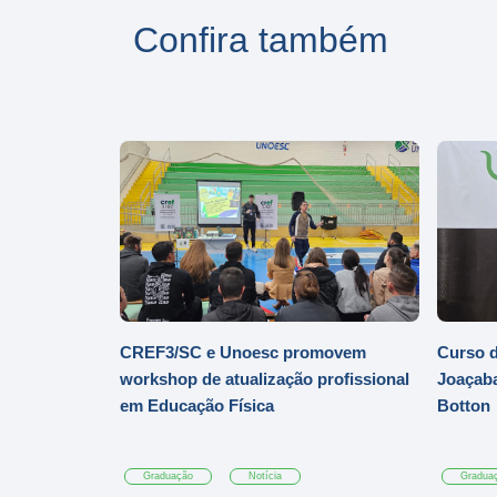
Confira também
CREF3/SC e Unoesc promovem
Curso d
workshop de atualização profissional
Joaçaba
em Educação Física
Botton
Graduação
Notícia
Gradua