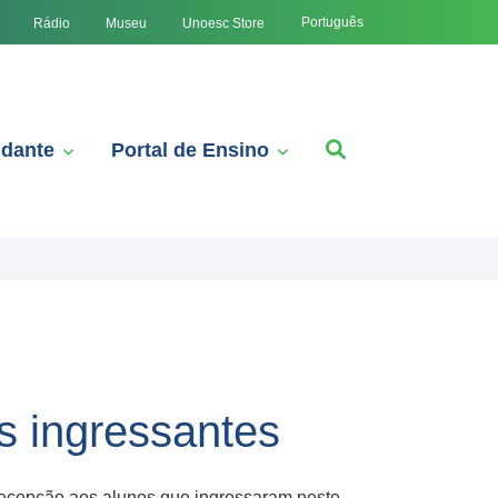
Português
Rádio
Museu
Unoesc Store
udante
Portal de Ensino
 ingressantes
ecepção aos alunos que ingressaram neste