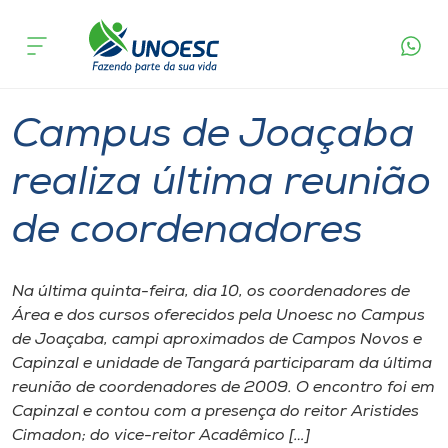
Página
O que
Campus de Joaçaba realiza última reunião
inicial
acontece
de coordenadores
Cursos
Graduação
Joaçaba
Onde estamos
Campus de Joaçaba
Pesquisa
realiza última reunião
de coordenadores
Atendimento ao Estudante
Portal de Ensino
Na última quinta-feira, dia 10, os coordenadores de
Área e dos cursos oferecidos pela Unoesc no Campus
de Joaçaba, campi aproximados de Campos Novos e
A
Capinzal e unidade de Tangará participaram da última
Unoesc
reunião de coordenadores de 2009. O encontro foi em
Capinzal e contou com a presença do reitor Aristides
Internacionalização
Cimadon; do vice-reitor Acadêmico […]