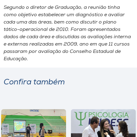
Museu
Segundo o diretor de Graduação, a reunião tinha
como objetivo estabelecer um diagnóstico e avaliar
Unoesc
cada uma das áreas, bem como discutir o plano
Store
tático-operacional de 2010. Foram apresentados
dados de cada área e discutidas as avaliações interna
e externas realizadas em 2009, ano em que 11 cursos
passaram por avaliação do Conselho Estadual de
Selecione
Educação.
o idioma
Confira também
A+
A-