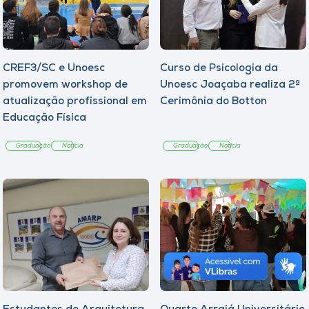
CREF3/SC e Unoesc
Curso de Psicologia da
promovem workshop de
Unoesc Joaçaba realiza 2ª
atualização profissional em
Cerimônia do Botton
Educação Física
Graduação
Notícia
Graduação
Notícia