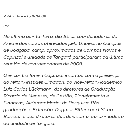
I.nova
Publicado em 11/12/2009
Por
Diplomados
Na última quinta-feira, dia 10, os coordenadores de
Área e dos cursos oferecidos pela Unoesc no
Campus
Cultura
de Joaçaba,
campi
aproximados de Campos Novos e
Capinzal e unidade de Tangará participaram da última
CPA
reunião de coordenadores de 2009.
O encontro foi em Capinzal e contou com a presença
Biblioteca
do reitor Aristides Cimadon; do vice-reitor Acadêmico
Luiz Carlos Lückmann; dos diretores de Graduação,
Ricardo de Menezes; de Gestão, Planejamento e
Editora
Finanças, Alciomar Marin; de Pesquisa, Pós-
graduação e Extensão, Dagmar Bittencourt Mena
Rádio
Barreto; e dos diretores dos dois
campi
aproximados e
da unidade de Tangará.