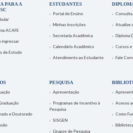
A PARA A
ESTUDANTES
DIPLOM
SC
Portal de Ensino
Consulta
bular
Minhas inscrições
Atualize
ema ACAFE
Secretaria Acadêmica
Diploma D
 ingressar
Calendário Acadêmico
Cursos e
s de Estudo
Atendimento ao Estudante
Fale Con
OS
PESQUISA
BIBLIO
uação
Apresentação
Apresen
Graduação
Programas de Incentivo à
Acesso a
Pesquisa
rado e Doutorado
Como Fu
SISGEN
nsão
Bibliotec
Grupos de Pesquisa