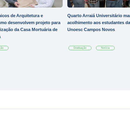
cos de Arquitetura e
Quarto Arraiá Universitário ma
mo desenvolvem projeto para
acolhimento aos estudantes d
zação da Casa Mortuária de
Unoesc Campos Novos
á
ção
Graduação
Notícia