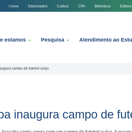
I.nova
Diplomados
Cultura
CPA
Biblioteca
Editora
e estamos
Pesquisa
Atendimento ao Est
ugura campo de futebol suíço
a inaugura campo de fute
oaçaba conta agora com um campo de futebol suíço. A inaugu