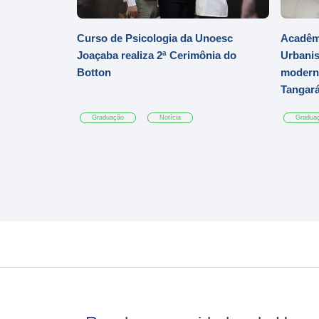
Curso de Psicologia da Unoesc
Acadêmi
Joaçaba realiza 2ª Cerimônia do
Urbanis
Botton
moderni
Tangar
Graduação
Notícia
Gradua