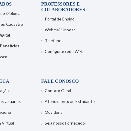
ADOS
PROFESSORES E
COLABORADORES
 de Diploma
Portal de Ensino
 seu Cadastro
Webmail Unoesc
igital
Telefones
 Benefícios
Configurar rede Wi-fi
osco
TECA
FALE CONOSCO
tação
Contato Geral
os Usuários
Atendimento ao Estudante
nciona
Ouvidoria
a Virtual
Seja nosso Fornecedor