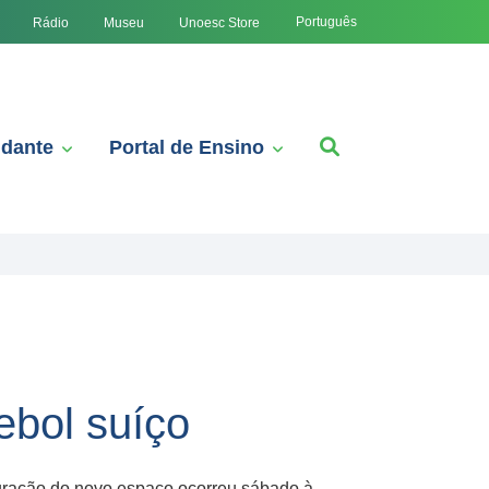
Português
Rádio
Museu
Unoesc Store
udante
Portal de Ensino
bol suíço
ração do novo espaço ocorreu sábado à