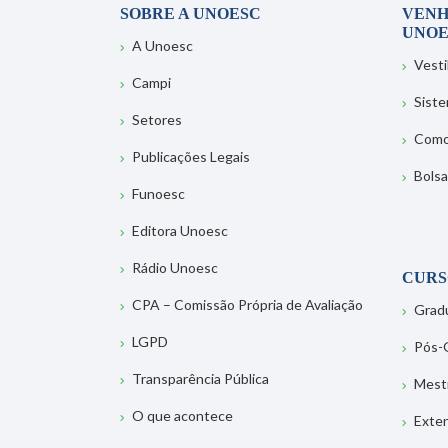
SOBRE A UNOESC
VENH
UNOE
A Unoesc
Vesti
Campi
Sist
Setores
Como
Publicações Legais
Bolsa
Funoesc
Editora Unoesc
Rádio Unoesc
CURS
CPA – Comissão Própria de Avaliação
Grad
LGPD
Pós-
Transparência Pública
Mest
O que acontece
Exte