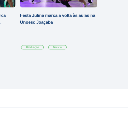
rca
Festa Julina marca a volta às aulas na
a
Unoesc Joaçaba
Graduação
Notícia