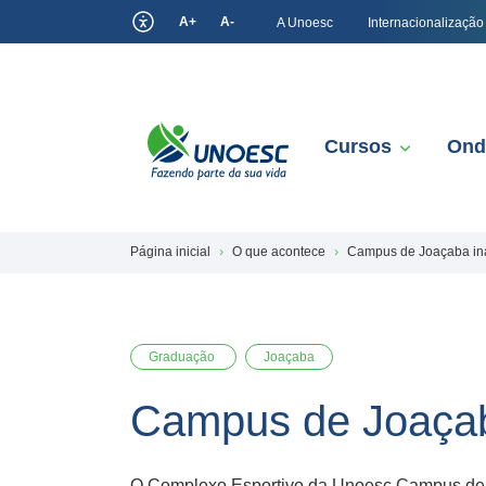
A+
A-
A Unoesc
Internacionalização
Cursos
Ond
Página inicial
O que acontece
Campus de Joaçaba ina
Graduação
Joaçaba
Campus de Joaçab
O Complexo Esportivo da Unoesc Campus de J