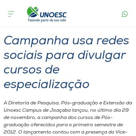
Página
O que
Campanha usa redes sociais para divulgar
inicial
acontece
cursos de especialização
Cursos
Graduação
Joaçaba
Onde estamos
Campanha usa redes
Pesquisa
sociais para divulgar
cursos de
Atendimento ao Estudante
especialização
Portal de Ensino
A Diretoria de Pesquisa, Pós-graduação e Extensão da
A
Unoesc Campus de Joaçaba lançou, no último dia 29
Unoesc
de novembro, a campanha dos cursos de Pós-
graduação oferecidos para o primeiro semestre de
Internacionalização
2012. O lançamento contou com a presença do Vice-