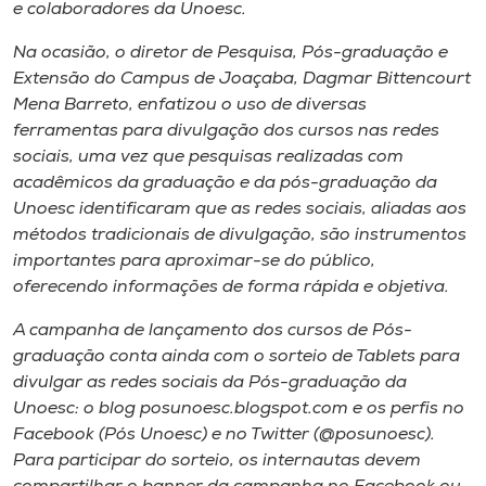
Museu
e colaboradores da Unoesc.
Na ocasião, o diretor de Pesquisa, Pós-graduação e
Unoesc
Extensão do Campus de Joaçaba, Dagmar Bittencourt
Store
Mena Barreto, enfatizou o uso de diversas
ferramentas para divulgação dos cursos nas redes
sociais, uma vez que pesquisas realizadas com
acadêmicos da graduação e da pós-graduação da
Selecione
Unoesc identificaram que as redes sociais, aliadas aos
o idioma
métodos tradicionais de divulgação, são instrumentos
importantes para aproximar-se do público,
oferecendo informações de forma rápida e objetiva.
A+
A campanha de lançamento dos cursos de Pós-
A-
graduação conta ainda com o sorteio de Tablets para
divulgar as redes sociais da Pós-graduação da
Unoesc: o blog posunoesc.blogspot.com e os perfis no
Facebook (Pós Unoesc) e no Twitter (@posunoesc).
Para participar do sorteio, os internautas devem