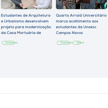
Estudantes de Arquitetura
Quarto Arraiá Universitário
e Urbanismo desenvolvem
marca acolhimento aos
projeto para modernização
estudantes da Unoesc
da Casa Mortuária de
Campos Novos
Tangará
Graduação
Graduação
Notícia