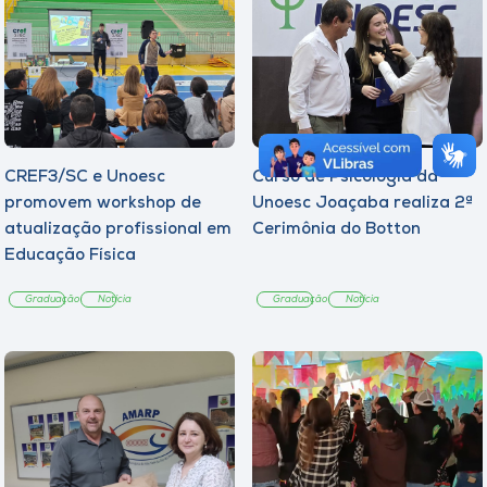
CREF3/SC e Unoesc
Curso de Psicologia da
promovem workshop de
Unoesc Joaçaba realiza 2ª
atualização profissional em
Cerimônia do Botton
Educação Física
Graduação
Notícia
Graduação
Notícia