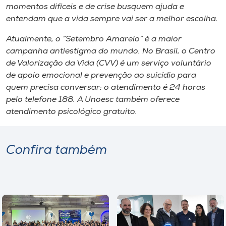
Museu
momentos difíceis e de crise busquem ajuda e
entendam que a vida sempre vai ser a melhor escolha.
Unoesc
Atualmente, o “Setembro Amarelo” é a maior
Store
campanha antiestigma do mundo. No Brasil, o Centro
de Valorização da Vida (CVV) é um serviço voluntário
de apoio emocional e prevenção ao suicídio para
quem precisa conversar: o atendimento é 24 horas
Selecione
pelo telefone 188. A Unoesc também oferece
o idioma
atendimento psicológico gratuito.
Confira também
A+
A-