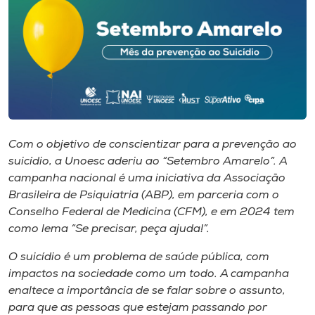
I.nova
Diplomados
Cultura
Com o objetivo de conscientizar para a prevenção ao
CPA
suicídio, a Unoesc aderiu ao “Setembro Amarelo”. A
campanha nacional é uma iniciativa da Associação
Brasileira de Psiquiatria (ABP), em parceria com o
Biblioteca
Conselho Federal de Medicina (CFM), e em 2024 tem
como lema “Se precisar, peça ajuda!”.
Editora
O suicídio é um problema de saúde pública, com
impactos na sociedade como um todo. A campanha
Rádio
enaltece a importância de se falar sobre o assunto,
para que as pessoas que estejam passando por