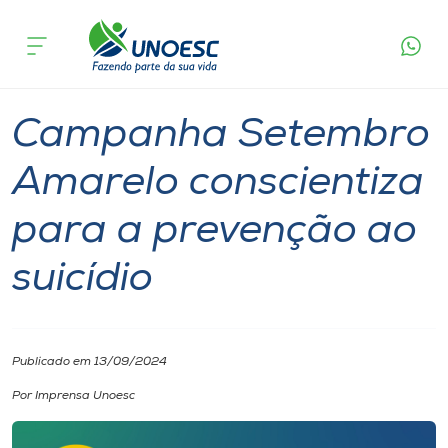
Página
O que
Campanha Setembro Amarelo conscientiza
inicial
acontece
para a prevenção ao suicídio
Cursos
Notícia
Geral
Onde estamos
Campanha Setembro
Pesquisa
Amarelo conscientiza
para a prevenção ao
Atendimento ao Estudante
suicídio
Portal de Ensino
A
Publicado em 13/09/2024
Unoesc
Por Imprensa Unoesc
Internacionalização