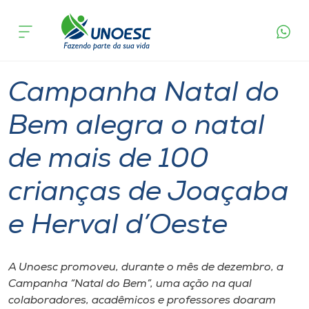
Página
O que
Campanha Natal do Bem alegra o natal de mais
inicial
acontece
de 100 crianças de Joaçaba e Herval d’Oeste
Cursos
Graduação
Inserção Social
Joaçaba
Onde estamos
Campanha Natal do
Pesquisa
Bem alegra o natal
de mais de 100
Atendimento ao Estudante
crianças de Joaçaba
Portal de Ensino
e Herval d’Oeste
A
Unoesc
A Unoesc promoveu, durante o mês de dezembro, a
Campanha “Natal do Bem”, uma ação na qual
Internacionalização
colaboradores, acadêmicos e professores doaram