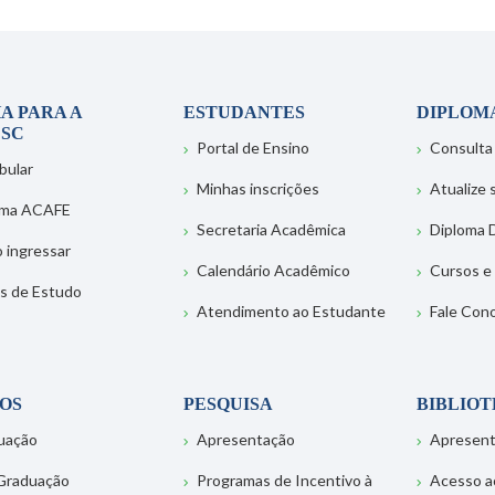
A PARA A
ESTUDANTES
DIPLOM
SC
Portal de Ensino
Consulta
bular
Minhas inscrições
Atualize
ema ACAFE
Secretaria Acadêmica
Diploma D
 ingressar
Calendário Acadêmico
Cursos e
s de Estudo
Atendimento ao Estudante
Fale Con
OS
PESQUISA
BIBLIO
uação
Apresentação
Apresen
Graduação
Programas de Incentivo à
Acesso a