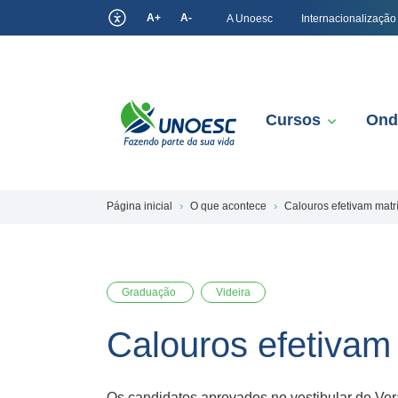
A+
A-
A Unoesc
Internacionalização
Cursos
Ond
Página inicial
O que acontece
Calouros efetivam matr
Graduação
Videira
Calouros efetivam
Os candidatos aprovados no vestibular de Ver