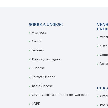
SOBRE A UNOESC
VENH
UNOE
A Unoesc
Vesti
Campi
Sist
Setores
Como
Publicações Legais
Bolsa
Funoesc
Editora Unoesc
Rádio Unoesc
CURS
CPA – Comissão Própria de Avaliação
Grad
LGPD
Pós-