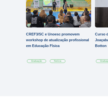
CREF3/SC e Unoesc promovem
Curso d
workshop de atualização profissional
Joaçaba
em Educação Física
Botton
Graduação
Notícia
Gradua