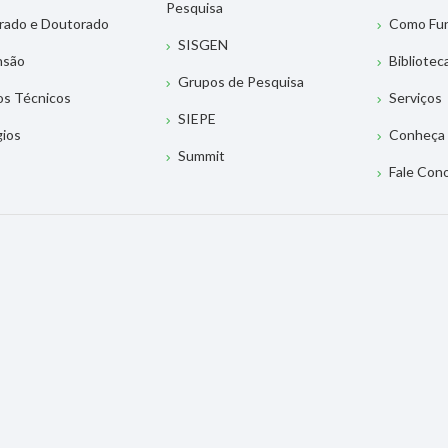
Pesquisa
rado e Doutorado
Como Fu
SISGEN
nsão
Bibliotec
Grupos de Pesquisa
os Técnicos
Serviços
SIEPE
gios
Conheça 
Summit
Fale Con