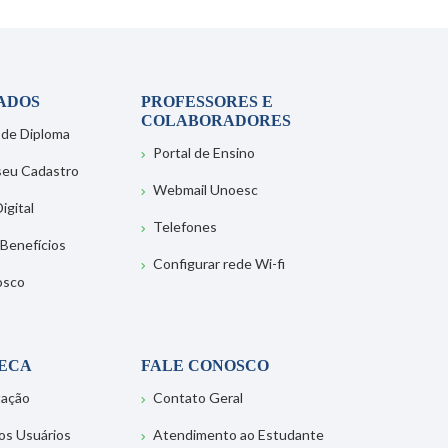
ADOS
PROFESSORES E
COLABORADORES
 de Diploma
Portal de Ensino
 seu Cadastro
Webmail Unoesc
igital
Telefones
 Benefícios
Configurar rede Wi-fi
osco
TECA
FALE CONOSCO
tação
Contato Geral
os Usuários
Atendimento ao Estudante