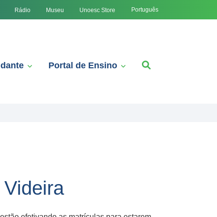
Português
Rádio
Museu
Unoesc Store
udante
Portal de Ensino
 Videira
estão efetivando as matrículas para estarem