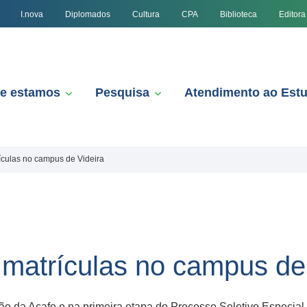
I.nova
Diplomados
Cultura
CPA
Biblioteca
Editora
e estamos
Pesquisa
Atendimento ao Est
ículas no campus de Videira
 matrículas no campus de
ão da Acafe e na primeira etapa do Processo Seletivo Especial 