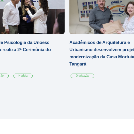
e Psicologia da Unoesc
Acadêmicos de Arquitetura e
 realiza 2ª Cerimônia do
Urbanismo desenvolvem projet
modernização da Casa Mortuár
Tangará
ção
Notícia
Graduação