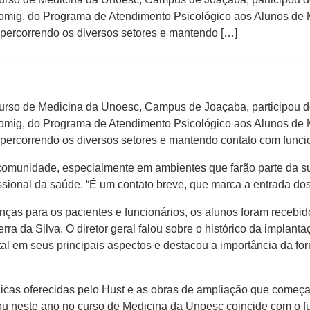
ig, do Programa de Atendimento Psicológico aos Alunos de M
, percorrendo os diversos setores e mantendo […]
urso de Medicina da Unoesc, Campus de Joaçaba, participou de u
ig, do Programa de Atendimento Psicológico aos Alunos de M
, percorrendo os diversos setores e mantendo contato com funci
a comunidade, especialmente em ambientes que farão parte da su
fissional da saúde. “É um contato breve, que marca a entrada do
ças para os pacientes e funcionários, os alunos foram recebidos
erra da Silva. O diretor geral falou sobre o histórico da impla
ital em seus principais aspectos e destacou a importância da 
icas oferecidas pelo Hust e as obras de ampliação que começa
ssou neste ano no curso de Medicina da Unoesc coincide com o fu