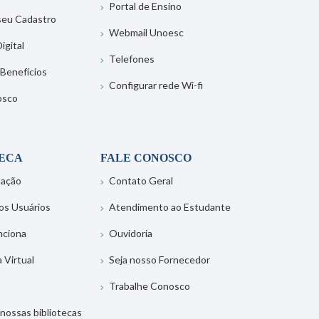
Portal de Ensino
 seu Cadastro
Webmail Unoesc
igital
Telefones
 Benefícios
Configurar rede Wi-fi
osco
TECA
FALE CONOSCO
tação
Contato Geral
os Usuários
Atendimento ao Estudante
nciona
Ouvidoria
a Virtual
Seja nosso Fornecedor
Trabalhe Conosco
nossas bibliotecas