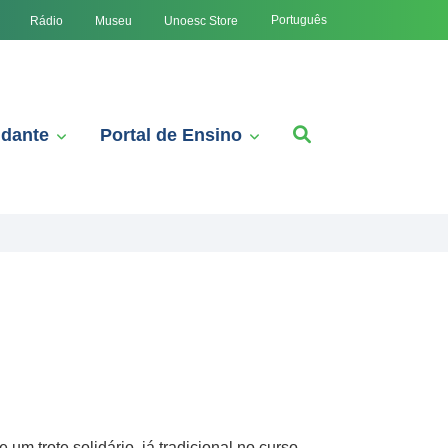
Português
Rádio
Museu
Unoesc Store
udante
Portal de Ensino
m trote solidário, já tradicional no curso.