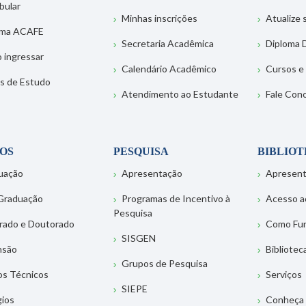
bular
Minhas inscrições
Atualize
ema ACAFE
Secretaria Acadêmica
Diploma D
 ingressar
Calendário Acadêmico
Cursos e
s de Estudo
Atendimento ao Estudante
Fale Con
OS
PESQUISA
BIBLIO
uação
Apresentação
Apresen
Graduação
Programas de Incentivo à
Acesso a
Pesquisa
rado e Doutorado
Como Fu
SISGEN
nsão
Bibliotec
Grupos de Pesquisa
os Técnicos
Serviços
SIEPE
gios
Conheça 