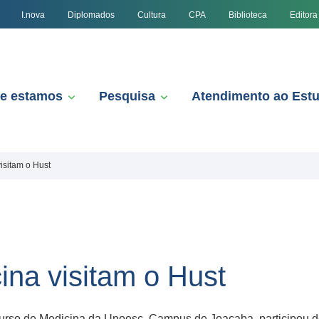
I.nova
Diplomados
Cultura
CPA
Biblioteca
Editora
e estamos
Pesquisa
Atendimento ao Est
isitam o Hust
ina visitam o Hust
urso de Medicina da Unoesc, Campus de Joaçaba, participou de u