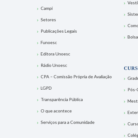
Vesti
Campi
Sist
Setores
Como
Publicações Legais
Bolsa
Funoesc
Editora Unoesc
Rádio Unoesc
CURS
CPA – Comissão Própria de Avaliação
Grad
LGPD
Pós-
Transparência Pública
Mest
O que acontece
Exte
Serviços para a Comunidade
Curs
Colé