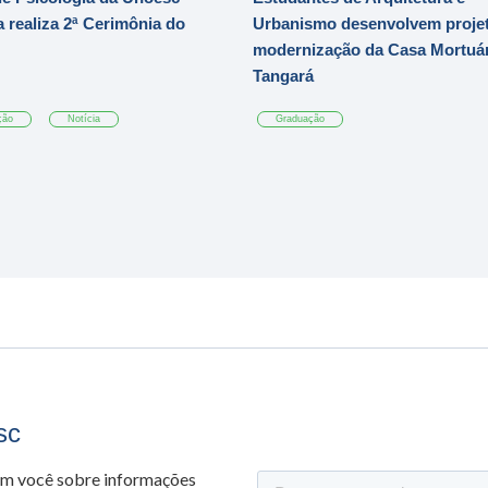
 realiza 2ª Cerimônia do
Urbanismo desenvolvem projet
modernização da Casa Mortuár
Tangará
ção
Notícia
Graduação
sc
om você sobre informações