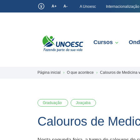
A+
A-
A Unoesc
Internacionalização
Cursos
Ond
Página inicial
O que acontece
Calouros de Medicina v
Graduação
Joaçaba
Calouros de Medic
Nesta segunda-feira, a turma de calouros do c